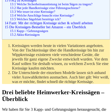
13
FAQ zu Kreissägen
13.1
Welche Sicherheitsausrüstung ist beim Sägen zu tragen?
13.2
Hat jede Handkreissäge eine Führungsschiene?
13.3
Wie teuer ist eine Kreissäge?
13.4
Welche Anschläge braucht eine Kreissäge?
13.5
Welches Sägeblatt benötige ich?
14
Fazit: Mit der richtigen Kreissäge sicher & schnell arbeiten
15
Die Kreissägen-Bestseller bei Amazon – ein Überblick
15.1
Kapp- / Gehrungssägen
15.2
Akku-Kreissägen
Kreissägen werden heute in vielen Variationen angeboten.
Von der Tischkreissäge über die Handkreissäge bis hin zur
Wippkreissäge existieren viele verschiedene Geräte, die
jeweils für ganz eigene Zwecke entwickelt wurden. Vor dem
Kauf sollten Sie deshalb wissen, zu welchem Zweck Sie eine
Kreissäge kaufen möchten.
Die Unterschiede der einzelnen Modelle lassen sich anhand
vieler Auswahlkriterien ausmachen. Auch hier gilt: Wer weiß,
was er möchte, findet schnell die richtige Kreissäge.
Drei beliebte Heimwerker-Kreissägen –
Überblick
Wir haben für Sie 3 Kapp- und Gehrungssägen herausgesucht, die