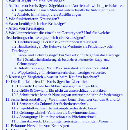
3
Was ist eigentlich eine Kreissäge?
4
Aufbau von Kreissägen: Sägeblatt und Antrieb als wichtigste Faktoren
4.1
Sägeblätter: Je nach Material unterschiedliche Anforderungen
4.2
Antrieb: Ein Prinzip, viele Ausführungen
5
Wie funktionieren Kreissägen?
6
Wozu benötige ich eine Kreissäge?
7
Arten von Kreissägen
8
Was kennzeichnet die einzelnen Gerätetypen? Und für welche
Bearbeitungsschritte eignen sich die Kreissägen?
8.1
Tischkreissäge: Der Klassiker unter den Kreissägen
8.2
Handkreissäge: Die Heimwerker-Variante als Pendelhub- oder
Tauchsäge
8.3
Kapp- und Gehrungssäge: Für Winkelschnitte genau das Richtige
8.3.1
Schnittwinkeländerung als besonderes Feature der Kapp- und
Gehrungssäge
8.4
Unterflurzugsäge: Mehr Präzision dank erhöhter Stabilität
8.5
Wippkreissäge: In Heimwerkerkreisen weniger verbreitet
9
Kreissägen Vergleich – was ist beim Kauf zu beachten?
10
Die Kaufkriterien für Kreissägen im Überblick
10.1
Antrieb: Gerade bei Akku-Kreissägen sehr wichtig
10.2
Größe & Gewicht: Ein nicht zu unterschätzender Faktor
10.3
Schnitttiefe: Je nach Nutzungsart unterschiedliche Anforderungen
11
Sicherheitsausstattung: Wie immer beim Heimwerken das A und O
11.1
Sensoren als Zukunft der Sicherheitstechnik
11.2
Sägeblattwechsel: Je unkomplizierter desto besser
11.3
Gehrungswinkel: Variation als Gewinnermerkmal
11.4
Absaugung: Heute fast schon ein Pflichtmerkmal
11.5
Einsatzzweck: Die richtige Kreissäge im richtigen Moment
12
Bekannte Hersteller von Kreissägen