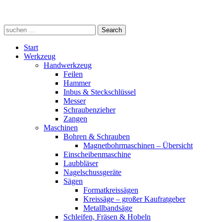
Search
Search
for:
Start
Werkzeug
Handwerkzeug
Feilen
Hammer
Inbus & Steckschlüssel
Messer
Schraubenzieher
Zangen
Maschinen
Bohren & Schrauben
Magnetbohrmaschinen – Übersicht
Einscheibenmaschine
Laubbläser
Nagelschussgeräte
Sägen
Formatkreissägen
Kreissäge – großer Kaufratgeber
Metallbandsäge
Schleifen, Fräsen & Hobeln