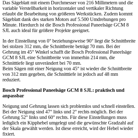
Das Sägeblatt mit einem Durchmesser von 216 Millimetern und die
variable Verstellbarkeit in horizontaler und vertikaler Richtung
erlaubt die Bearbeitung von größeren Werkstücken. Zudem kommt
Sägeblatt dank des starken Motors auf 5.500 Umdrehungen pro
Minute. Hierdurch ist die Bosch Professional Paneelsäge GCM 8
SJL auch ideal für größere Projekte geeignet.
In der Einstellung von 0° beziehungsweise 90° liegt die Schnittbreite
bei stolzen 312 mm, die Schnittbreite beträgt 70 mm. Bei der
Gehrung im 45° Winkel schafft die Bosch Professional Paneelsäge
GCM 8 SJL eine Schnittbreite von immerhin 214 mm, die
Schnitttiefe liegt unverändert bei 70 mm.
Beim Sägen mit einer Neigung von 45° ist wieder die Schnittbreite
von 312 mm gegeben, die Schnitttiefe ist jedoch auf 48 mm
reduziert.
Bosch Professional Paneelsäge GCM 8 SJL: praktisch und
anpassbar
Neigung und Gehrung lassen sich problemlos und schnell einstellen.
Bei der Neigung sind 47° links und 2° rechts möglich. Bei der
Gehrung 52° links und 60° rechts. Für diese Einstellungen muss
lediglich ein Kipphebel umgelegt und die gewünschte Gradzahl auf
der Skala gewählt werden. Ist diese erreicht, wird der Hebel wieder
fixiert.