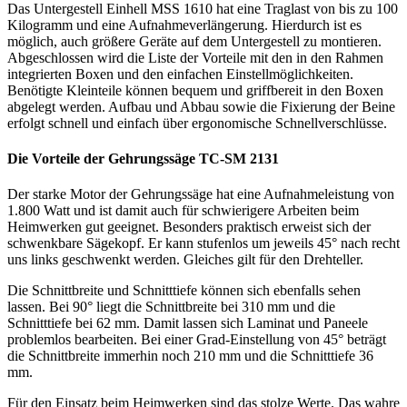
Das Untergestell Einhell MSS 1610 hat eine Traglast von bis zu 100
Kilogramm und eine Aufnahmeverlängerung. Hierdurch ist es
möglich, auch größere Geräte auf dem Untergestell zu montieren.
Abgeschlossen wird die Liste der Vorteile mit den in den Rahmen
integrierten Boxen und den einfachen Einstellmöglichkeiten.
Benötigte Kleinteile können bequem und griffbereit in den Boxen
abgelegt werden. Aufbau und Abbau sowie die Fixierung der Beine
erfolgt schnell und einfach über ergonomische Schnellverschlüsse.
Die Vorteile der Gehrungssäge TC-SM 2131
Der starke Motor der Gehrungssäge hat eine Aufnahmeleistung von
1.800 Watt und ist damit auch für schwierigere Arbeiten beim
Heimwerken gut geeignet. Besonders praktisch erweist sich der
schwenkbare Sägekopf. Er kann stufenlos um jeweils 45° nach recht
uns links geschwenkt werden. Gleiches gilt für den Drehteller.
Die Schnittbreite und Schnitttiefe können sich ebenfalls sehen
lassen. Bei 90° liegt die Schnittbreite bei 310 mm und die
Schnitttiefe bei 62 mm. Damit lassen sich Laminat und Paneele
problemlos bearbeiten. Bei einer Grad-Einstellung von 45° beträgt
die Schnittbreite immerhin noch 210 mm und die Schnitttiefe 36
mm.
Für den Einsatz beim Heimwerken sind das stolze Werte. Das wahre