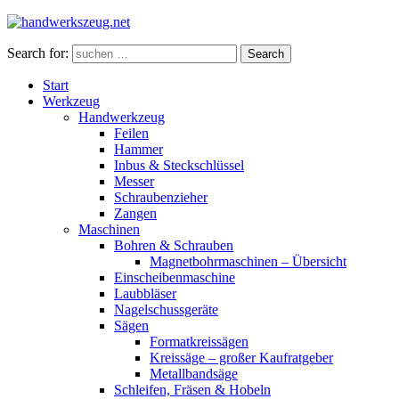
Search for:
Search
Start
Werkzeug
Handwerkzeug
Feilen
Hammer
Inbus & Steckschlüssel
Messer
Schraubenzieher
Zangen
Maschinen
Bohren & Schrauben
Magnetbohrmaschinen – Übersicht
Einscheibenmaschine
Laubbläser
Nagelschussgeräte
Sägen
Formatkreissägen
Kreissäge – großer Kaufratgeber
Metallbandsäge
Schleifen, Fräsen & Hobeln