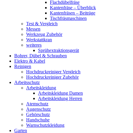
Flachdübelfräse
Kantenfräse – Überblick
Kantenfräsen – Beiträge
Tischfräsmaschinen
Test & Vergleich
Messen
Werkzeug Zubehör
Werkstattkran
weiteres
Sprühextraktionsgerät
Bohrer, Dübel & Schrauben
Elektro & Kabel
Reinigen
Hochdruckreiniger Vergleich
Hochdruckreiniger Zubehör
Arbeitsschutz
Arbeitskleidung
Arbeitskleidung Damen
Arbeitskleidung Herren
Atemschutz
Augenschutz
Gehörschutz
Handschuhe
Warnschutzkleidung
Garten