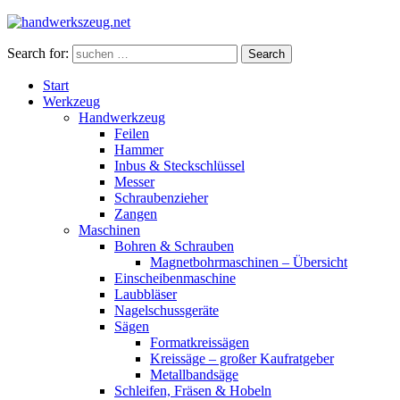
Search for:
Search
Start
Werkzeug
Handwerkzeug
Feilen
Hammer
Inbus & Steckschlüssel
Messer
Schraubenzieher
Zangen
Maschinen
Bohren & Schrauben
Magnetbohrmaschinen – Übersicht
Einscheibenmaschine
Laubbläser
Nagelschussgeräte
Sägen
Formatkreissägen
Kreissäge – großer Kaufratgeber
Metallbandsäge
Schleifen, Fräsen & Hobeln