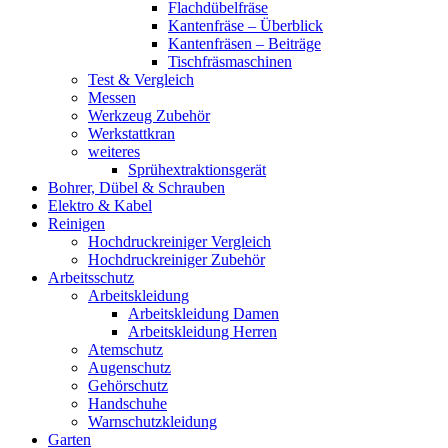
Flachdübelfräse
Kantenfräse – Überblick
Kantenfräsen – Beiträge
Tischfräsmaschinen
Test & Vergleich
Messen
Werkzeug Zubehör
Werkstattkran
weiteres
Sprühextraktionsgerät
Bohrer, Dübel & Schrauben
Elektro & Kabel
Reinigen
Hochdruckreiniger Vergleich
Hochdruckreiniger Zubehör
Arbeitsschutz
Arbeitskleidung
Arbeitskleidung Damen
Arbeitskleidung Herren
Atemschutz
Augenschutz
Gehörschutz
Handschuhe
Warnschutzkleidung
Garten