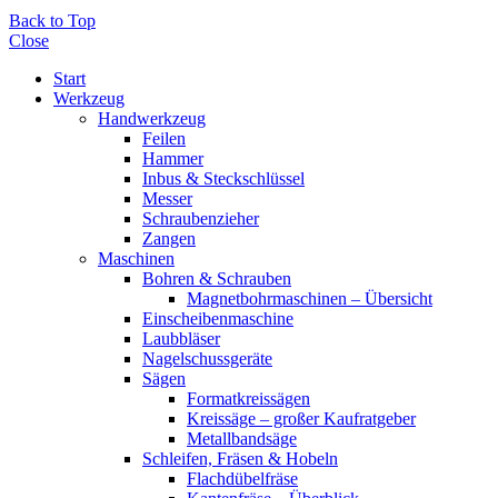
Back to Top
Close
Start
Werkzeug
Handwerkzeug
Feilen
Hammer
Inbus & Steckschlüssel
Messer
Schraubenzieher
Zangen
Maschinen
Bohren & Schrauben
Magnetbohrmaschinen – Übersicht
Einscheibenmaschine
Laubbläser
Nagelschussgeräte
Sägen
Formatkreissägen
Kreissäge – großer Kaufratgeber
Metallbandsäge
Schleifen, Fräsen & Hobeln
Flachdübelfräse