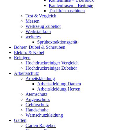
Kantenfräse – Überblick
Kantenfräsen – Beiträge
Tischfräsmaschinen
Test & Vergleich
Messen
Werkzeug Zubehör
Werkstattkran
weiteres
Sprühextraktionsgerät
Bohrer, Dübel & Schrauben
Elektro & Kabel
Reinigen
Hochdruckreiniger Vergleich
Hochdruckreiniger Zubehör
Arbeitsschutz
Arbeitskleidung
Arbeitskleidung Damen
Arbeitskleidung Herren
Atemschutz
Augenschutz
Gehörschutz
Handschuhe
Warnschutzkleidung
Garten
Garten Ratgeber