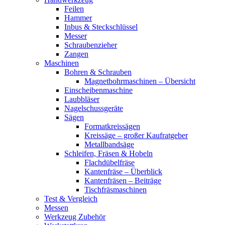
Feilen
Hammer
Inbus & Steckschlüssel
Messer
Schraubenzieher
Zangen
Maschinen
Bohren & Schrauben
Magnetbohrmaschinen – Übersicht
Einscheibenmaschine
Laubbläser
Nagelschussgeräte
Sägen
Formatkreissägen
Kreissäge – großer Kaufratgeber
Metallbandsäge
Schleifen, Fräsen & Hobeln
Flachdübelfräse
Kantenfräse – Überblick
Kantenfräsen – Beiträge
Tischfräsmaschinen
Test & Vergleich
Messen
Werkzeug Zubehör