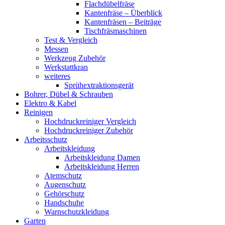
Flachdübelfräse
Kantenfräse – Überblick
Kantenfräsen – Beiträge
Tischfräsmaschinen
Test & Vergleich
Messen
Werkzeug Zubehör
Werkstattkran
weiteres
Sprühextraktionsgerät
Bohrer, Dübel & Schrauben
Elektro & Kabel
Reinigen
Hochdruckreiniger Vergleich
Hochdruckreiniger Zubehör
Arbeitsschutz
Arbeitskleidung
Arbeitskleidung Damen
Arbeitskleidung Herren
Atemschutz
Augenschutz
Gehörschutz
Handschuhe
Warnschutzkleidung
Garten