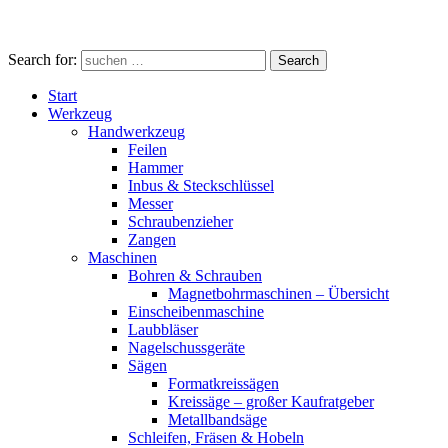
Search for:
Search
Start
Werkzeug
Handwerkzeug
Feilen
Hammer
Inbus & Steckschlüssel
Messer
Schraubenzieher
Zangen
Maschinen
Bohren & Schrauben
Magnetbohrmaschinen – Übersicht
Einscheibenmaschine
Laubbläser
Nagelschussgeräte
Sägen
Formatkreissägen
Kreissäge – großer Kaufratgeber
Metallbandsäge
Schleifen, Fräsen & Hobeln