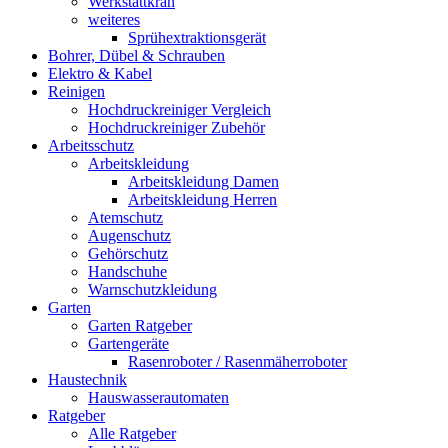
Werkstattkran
weiteres
Sprühextraktionsgerät
Bohrer, Dübel & Schrauben
Elektro & Kabel
Reinigen
Hochdruckreiniger Vergleich
Hochdruckreiniger Zubehör
Arbeitsschutz
Arbeitskleidung
Arbeitskleidung Damen
Arbeitskleidung Herren
Atemschutz
Augenschutz
Gehörschutz
Handschuhe
Warnschutzkleidung
Garten
Garten Ratgeber
Gartengeräte
Rasenroboter / Rasenmäherroboter
Haustechnik
Hauswasserautomaten
Ratgeber
Alle Ratgeber