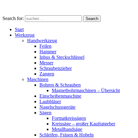
Search for:
Search
Start
Werkzeug
Handwerkzeug
Feilen
Hammer
Inbus & Steckschlüssel
Messer
Schraubenzieher
Zangen
Maschinen
Bohren & Schrauben
Magnetbohrmaschinen – Übersicht
Einscheibenmaschine
Laubbläser
Nagelschussgeräte
Sägen
Formatkreissägen
Kreissäge – großer Kaufratgeber
Metallbandsäge
Schleifen, Fräsen & Hobeln