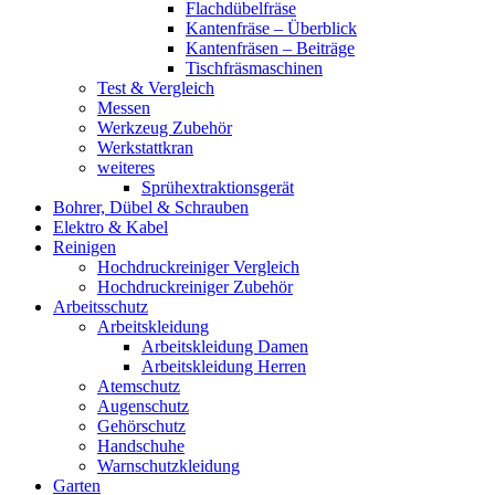
Flachdübelfräse
Kantenfräse – Überblick
Kantenfräsen – Beiträge
Tischfräsmaschinen
Test & Vergleich
Messen
Werkzeug Zubehör
Werkstattkran
weiteres
Sprühextraktionsgerät
Bohrer, Dübel & Schrauben
Elektro & Kabel
Reinigen
Hochdruckreiniger Vergleich
Hochdruckreiniger Zubehör
Arbeitsschutz
Arbeitskleidung
Arbeitskleidung Damen
Arbeitskleidung Herren
Atemschutz
Augenschutz
Gehörschutz
Handschuhe
Warnschutzkleidung
Garten