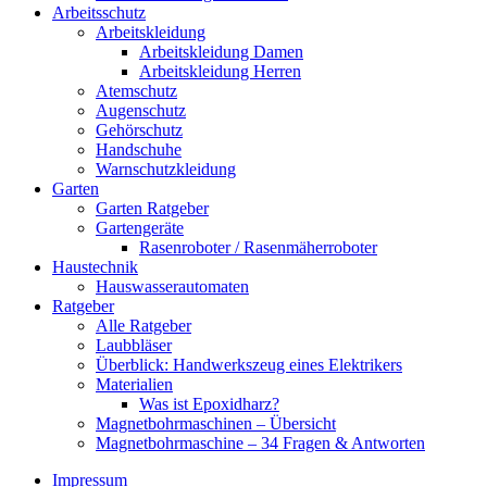
Arbeitsschutz
Arbeitskleidung
Arbeitskleidung Damen
Arbeitskleidung Herren
Atemschutz
Augenschutz
Gehörschutz
Handschuhe
Warnschutzkleidung
Garten
Garten Ratgeber
Gartengeräte
Rasenroboter / Rasenmäherroboter
Haustechnik
Hauswasserautomaten
Ratgeber
Alle Ratgeber
Laubbläser
Überblick: Handwerkszeug eines Elektrikers
Materialien
Was ist Epoxidharz?
Magnetbohrmaschinen – Übersicht
Magnetbohrmaschine – 34 Fragen & Antworten
Impressum