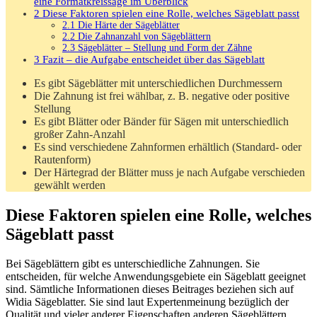
eine Formatkreissäge im Überblick
2
Diese Faktoren spielen eine Rolle, welches Sägeblatt passt
2.1
Die Härte der Sägeblätter
2.2
Die Zahnanzahl von Sägeblättern
2.3
Sägeblätter – Stellung und Form der Zähne
3
Fazit – die Aufgabe entscheidet über das Sägeblatt
Es gibt Sägeblätter mit unterschiedlichen Durchmessern
Die Zahnung ist frei wählbar, z. B. negative oder positive
Stellung
Es gibt Blätter oder Bänder für Sägen mit unterschiedlich
großer Zahn-Anzahl
Es sind verschiedene Zahnformen erhältlich (Standard- oder
Rautenform)
Der Härtegrad der Blätter muss je nach Aufgabe verschieden
gewählt werden
Diese Faktoren spielen eine Rolle, welches
Sägeblatt passt
Bei Sägeblättern gibt es unterschiedliche Zahnungen. Sie
entscheiden, für welche Anwendungsgebiete ein Sägeblatt geeignet
sind. Sämtliche Informationen dieses Beitrages beziehen sich auf
Widia Sägeblatter. Sie sind laut Expertenmeinung bezüglich der
Qualität und vieler anderer Eigenschaften anderen Sägeblättern