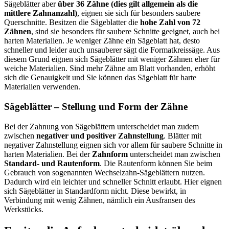
Sägeblätter aber
über 36 Zähne (dies gilt allgemein als die
mittlere Zahnanzahl)
, eignen sie sich für besonders saubere
Querschnitte. Besitzen die Sägeblatter die
hohe Zahl von 72
Zähnen
, sind sie besonders für saubere Schnitte geeignet, auch bei
harten Materialien. Je weniger Zähne ein Sägeblatt hat, desto
schneller und leider auch unsauberer sägt die Formatkreissäge. Aus
diesem Grund eignen sich Sägeblätter mit weniger Zähnen eher für
weiche Materialien. Sind mehr Zähne am Blatt vorhanden, erhöht
sich die Genauigkeit und Sie können das Sägeblatt für harte
Materialien verwenden.
Sägeblätter – Stellung und Form der Zähne
Bei der Zahnung von Sägeblättern unterscheidet man zudem
zwischen
negativer und positiver Zahnstellung
. Blätter mit
negativer Zahnstellung eignen sich vor allem für saubere Schnitte in
harten Materialien. Bei der
Zahnform
unterscheidet man zwischen
Standard- und Rautenform
. Die Rautenform können Sie beim
Gebrauch von sogenannten Wechselzahn-Sägeblättern nutzen.
Dadurch wird ein leichter und schneller Schnitt erlaubt. Hier eignen
sich Sägeblätter in Standardform nicht. Diese bewirkt, in
Verbindung mit wenig Zähnen, nämlich ein Ausfransen des
Werkstücks.