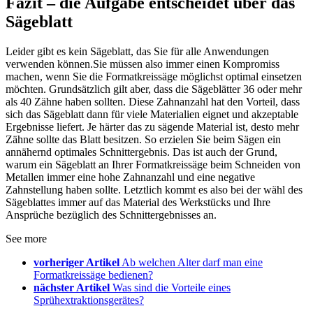
Fazit – die Aufgabe entscheidet über das
Sägeblatt
Leider gibt es kein Sägeblatt, das Sie für alle Anwendungen
verwenden können.Sie müssen also immer einen Kompromiss
machen, wenn Sie die Formatkreissäge möglichst optimal einsetzen
möchten. Grundsätzlich gilt aber, dass die Sägeblätter 36 oder mehr
als 40 Zähne haben sollten. Diese Zahnanzahl hat den Vorteil, dass
sich das Sägeblatt dann für viele Materialien eignet und akzeptable
Ergebnisse liefert. Je härter das zu sägende Material ist, desto mehr
Zähne sollte das Blatt besitzen. So erzielen Sie beim Sägen ein
annähernd optimales Schnittergebnis. Das ist auch der Grund,
warum ein Sägeblatt an Ihrer Formatkreissäge beim Schneiden von
Metallen immer eine hohe Zahnanzahl und eine negative
Zahnstellung haben sollte. Letztlich kommt es also bei der wähl des
Sägeblattes immer auf das Material des Werkstücks und Ihre
Ansprüche bezüglich des Schnittergebnisses an.
See more
vorheriger Artikel
Ab welchen Alter darf man eine
Formatkreissäge bedienen?
nächster Artikel
Was sind die Vorteile eines
Sprühextraktionsgerätes?