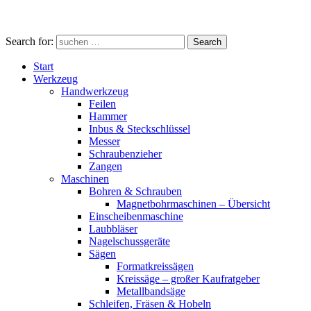
Search for:
Search
Start
Werkzeug
Handwerkzeug
Feilen
Hammer
Inbus & Steckschlüssel
Messer
Schraubenzieher
Zangen
Maschinen
Bohren & Schrauben
Magnetbohrmaschinen – Übersicht
Einscheibenmaschine
Laubbläser
Nagelschussgeräte
Sägen
Formatkreissägen
Kreissäge – großer Kaufratgeber
Metallbandsäge
Schleifen, Fräsen & Hobeln