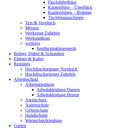
Flachdübelfräse
Kantenfräse – Überblick
Kantenfräsen – Beiträge
Tischfräsmaschinen
Test & Vergleich
Messen
Werkzeug Zubehör
Werkstattkran
weiteres
Sprühextraktionsgerät
Bohrer, Dübel & Schrauben
Elektro & Kabel
Reinigen
Hochdruckreiniger Vergleich
Hochdruckreiniger Zubehör
Arbeitsschutz
Arbeitskleidung
Arbeitskleidung Damen
Arbeitskleidung Herren
Atemschutz
Augenschutz
Gehörschutz
Handschuhe
Warnschutzkleidung
Garten