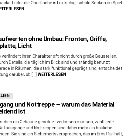
ackelt oder die Oberfläche ist rutschig, sobald Socken im Spiel
EITERLESEN
ufwerten ohne Umbau: Fronten, Griffe,
platte, Licht
 verändert ihren Charakter oft nicht durch große Baustellen,
rch Details, die täglich im Blick sind und ständig benutzt
rade in Räumen, die stark funktional geprägt sind, entscheidet
tung darüber, ob […]
WEITERLESEN
LIEN
gang und Nottreppe – warum das Material
idend ist
chen ein Gebäude geordnet verlassen müssen, zählt jede
Notausgänge und Nottreppen sind dabei mehr als bauliche
ngen. Sie sind ein Sicherheitsversprechen, das im Ernstfall hält,