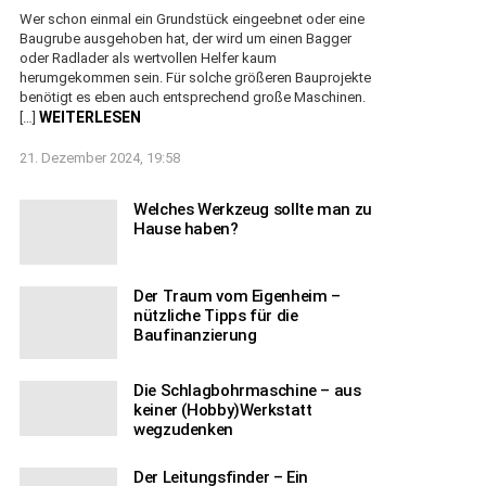
Wer schon einmal ein Grundstück eingeebnet oder eine
Baugrube ausgehoben hat, der wird um einen Bagger
oder Radlader als wertvollen Helfer kaum
herumgekommen sein. Für solche größeren Bauprojekte
benötigt es eben auch entsprechend große Maschinen.
WEITERLESEN
[…]
21. Dezember 2024, 19:58
Welches Werkzeug sollte man zu
Hause haben?
Der Traum vom Eigenheim –
nützliche Tipps für die
Baufinanzierung
Die Schlagbohrmaschine – aus
keiner (Hobby)Werkstatt
wegzudenken
Der Leitungsfinder – Ein