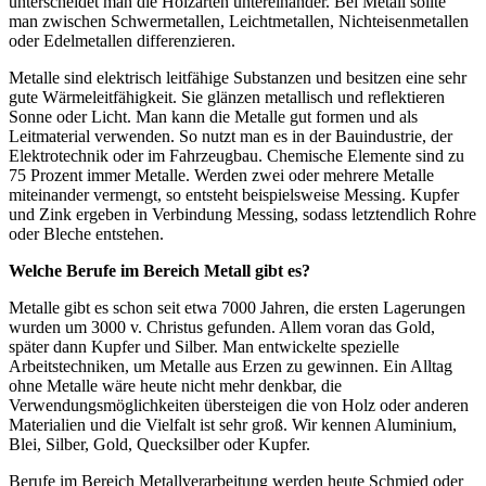
unterscheidet man die Holzarten untereinander. Bei Metall sollte
man zwischen Schwermetallen, Leichtmetallen, Nichteisenmetallen
oder Edelmetallen differenzieren.
Metalle sind elektrisch leitfähige Substanzen und besitzen eine sehr
gute Wärmeleitfähigkeit. Sie glänzen metallisch und reflektieren
Sonne oder Licht. Man kann die Metalle gut formen und als
Leitmaterial verwenden. So nutzt man es in der Bauindustrie, der
Elektrotechnik oder im Fahrzeugbau. Chemische Elemente sind zu
75 Prozent immer Metalle. Werden zwei oder mehrere Metalle
miteinander vermengt, so entsteht beispielsweise Messing. Kupfer
und Zink ergeben in Verbindung Messing, sodass letztendlich Rohre
oder Bleche entstehen.
Welche Berufe im Bereich Metall gibt es?
Metalle gibt es schon seit etwa 7000 Jahren, die ersten Lagerungen
wurden um 3000 v. Christus gefunden. Allem voran das Gold,
später dann Kupfer und Silber. Man entwickelte spezielle
Arbeitstechniken, um Metalle aus Erzen zu gewinnen. Ein Alltag
ohne Metalle wäre heute nicht mehr denkbar, die
Verwendungsmöglichkeiten übersteigen die von Holz oder anderen
Materialien und die Vielfalt ist sehr groß. Wir kennen Aluminium,
Blei, Silber, Gold, Quecksilber oder Kupfer.
Berufe im Bereich Metallverarbeitung werden heute Schmied oder