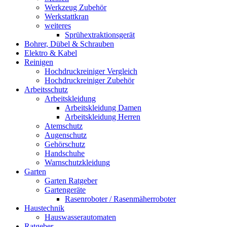
Werkzeug Zubehör
Werkstattkran
weiteres
Sprühextraktionsgerät
Bohrer, Dübel & Schrauben
Elektro & Kabel
Reinigen
Hochdruckreiniger Vergleich
Hochdruckreiniger Zubehör
Arbeitsschutz
Arbeitskleidung
Arbeitskleidung Damen
Arbeitskleidung Herren
Atemschutz
Augenschutz
Gehörschutz
Handschuhe
Warnschutzkleidung
Garten
Garten Ratgeber
Gartengeräte
Rasenroboter / Rasenmäherroboter
Haustechnik
Hauswasserautomaten
Ratgeber