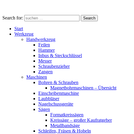
Search for:
Search
Start
Werkzeug
Handwerkzeug
Feilen
Hammer
Inbus & Steckschlüssel
Messer
Schraubenzieher
Zangen
Maschinen
Bohren & Schrauben
Magnetbohrmaschinen – Übersicht
Einscheibenmaschine
Laubbläser
Nagelschussgeräte
Sägen
Formatkreissägen
Kreissäge – großer Kaufratgeber
Metallbandsäge
Schleifen, Fräsen & Hobeln