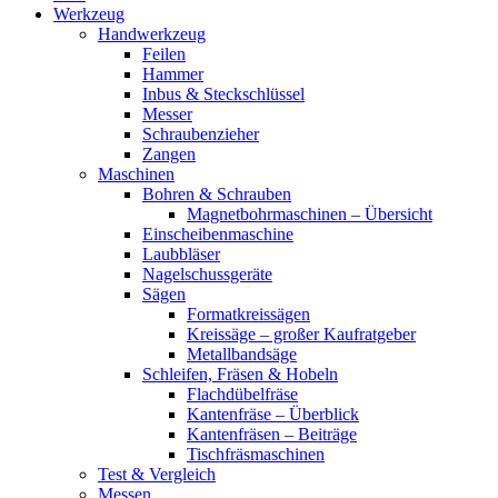
Werkzeug
Handwerkzeug
Feilen
Hammer
Inbus & Steckschlüssel
Messer
Schraubenzieher
Zangen
Maschinen
Bohren & Schrauben
Magnetbohrmaschinen – Übersicht
Einscheibenmaschine
Laubbläser
Nagelschussgeräte
Sägen
Formatkreissägen
Kreissäge – großer Kaufratgeber
Metallbandsäge
Schleifen, Fräsen & Hobeln
Flachdübelfräse
Kantenfräse – Überblick
Kantenfräsen – Beiträge
Tischfräsmaschinen
Test & Vergleich
Messen