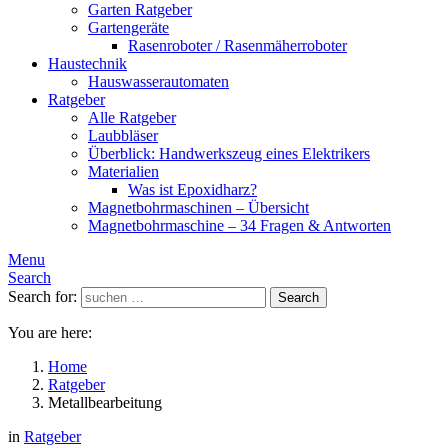
Garten Ratgeber
Gartengeräte
Rasenroboter / Rasenmäherroboter
Haustechnik
Hauswasserautomaten
Ratgeber
Alle Ratgeber
Laubbläser
Überblick: Handwerkszeug eines Elektrikers
Materialien
Was ist Epoxidharz?
Magnetbohrmaschinen – Übersicht
Magnetbohrmaschine – 34 Fragen & Antworten
Menu
Search
Search for:
Search
You are here:
Home
Ratgeber
Metallbearbeitung
in
Ratgeber