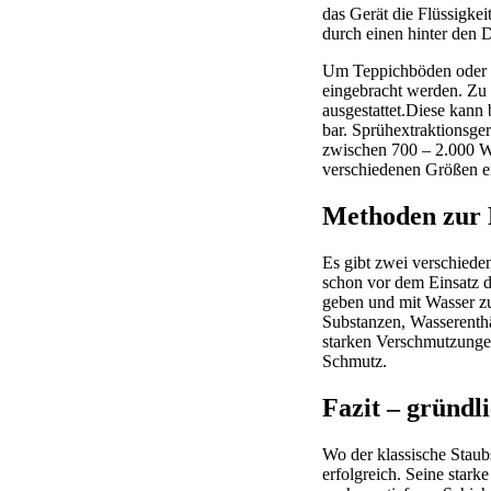
das Gerät die Flüssigke
durch einen hinter den D
Um Teppichböden oder Po
eingebracht werden. Zu 
ausgestattet.Diese kann 
bar. Sprühextraktionsge
zwischen 700 – 2.000 Wa
verschiedenen Größen er
Methoden zur 
Es gibt zwei verschiede
schon vor dem Einsatz d
geben und mit Wasser z
Substanzen, Wasserenthä
starken Verschmutzungen 
Schmutz.
Fazit – gründl
Wo der klassische Staub
erfolgreich. Seine star