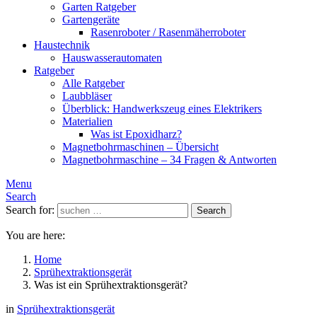
Garten Ratgeber
Gartengeräte
Rasenroboter / Rasenmäherroboter
Haustechnik
Hauswasserautomaten
Ratgeber
Alle Ratgeber
Laubbläser
Überblick: Handwerkszeug eines Elektrikers
Materialien
Was ist Epoxidharz?
Magnetbohrmaschinen – Übersicht
Magnetbohrmaschine – 34 Fragen & Antworten
Menu
Search
Search for:
Search
You are here:
Home
Sprühextraktionsgerät
Was ist ein Sprühextraktionsgerät?
in
Sprühextraktionsgerät