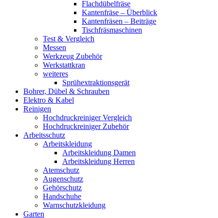
Flachdübelfräse
Kantenfräse – Überblick
Kantenfräsen – Beiträge
Tischfräsmaschinen
Test & Vergleich
Messen
Werkzeug Zubehör
Werkstattkran
weiteres
Sprühextraktionsgerät
Bohrer, Dübel & Schrauben
Elektro & Kabel
Reinigen
Hochdruckreiniger Vergleich
Hochdruckreiniger Zubehör
Arbeitsschutz
Arbeitskleidung
Arbeitskleidung Damen
Arbeitskleidung Herren
Atemschutz
Augenschutz
Gehörschutz
Handschuhe
Warnschutzkleidung
Garten