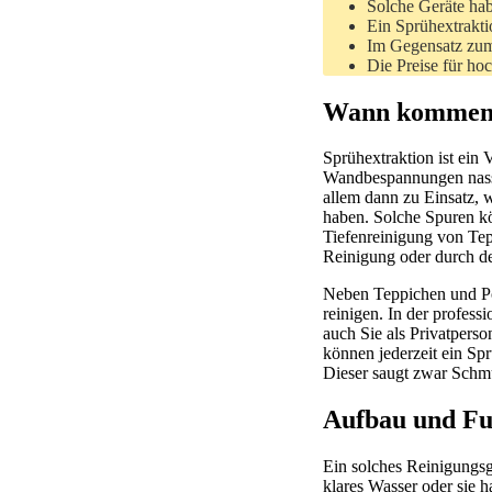
Solche Geräte ha
Ein Sprühextraktio
Im Gegensatz zum 
Die Preise für ho
Wann kommen S
Sprühextraktion ist ein
Wandbespannungen nass 
allem dann zu Einsatz, 
haben. Solche Spuren kö
Tiefenreinigung von Tepp
Reinigung oder durch de
Neben Teppichen und Pol
reinigen. In der profes
auch Sie als Privatperso
können jederzeit ein Spr
Dieser saugt zwar Schmu
Aufbau und Fun
Ein solches Reinigungsg
klares Wasser oder sie 