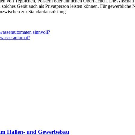
hten von Teppichen, Polstern oder ähnlichen Oberflächen. Die Anschaff
n solches Gerät auch als Privatperson leisten können. Für gewerbliche 
inzwischen zur Standardausrüstung.
wasserautomaten sinnvoll?
uswasserautomat?
n im Hallen- und Gewerbebau