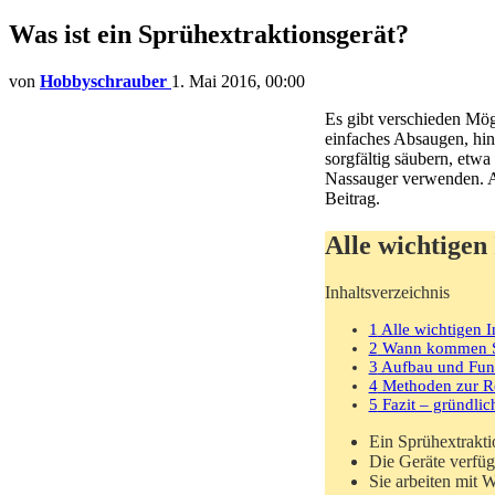
Was ist ein Sprühextraktionsgerät?
von
Hobbyschrauber
1. Mai 2016, 00:00
Es gibt verschieden Mög
einfaches Absaugen, hin
sorgfältig säubern, etw
Nassauger verwenden. Ab
Beitrag.
Alle wichtigen
Inhaltsverzeichnis
1
Alle wichtigen I
2
Wann kommen Sp
3
Aufbau und Funkt
4
Methoden zur Re
5
Fazit – gründlic
Ein Sprühextrakti
Die Geräte verfüg
Sie arbeiten mit 