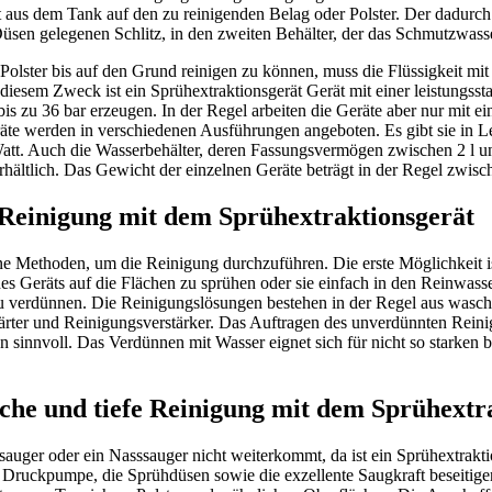
it aus dem Tank auf den zu reinigenden Belag oder Polster. Der dadurch
üsen gelegenen Schlitz, in den zweiten Behälter, der das Schmutzwasser
lster bis auf den Grund reinigen zu können, muss die Flüssigkeit mi
diesem Zweck ist ein Sprühextraktionsgerät Gerät mit einer leistungs
bis zu 36 bar erzeugen. In der Regel arbeiten die Geräte aber nur mit 
räte werden in verschiedenen Ausführungen angeboten. Es gibt sie in L
tt. Auch die Wasserbehälter, deren Fassungsvermögen zwischen 2 l und 
hältlich. Das Gewicht der einzelnen Geräte beträgt in der Regel zwisc
Reinigung mit dem Sprühextraktionsgerät
ne Methoden, um die Reinigung durchzuführen. Die erste Möglichkeit i
es Geräts auf die Flächen zu sprühen oder sie einfach in den Reinwass
u verdünnen. Die Reinigungslösungen bestehen in der Regel aus wasc
rter und Reinigungsverstärker. Das Auftragen des unverdünnten Reinigu
sinnvoll. Das Verdünnen mit Wasser eignet sich für nicht so starken b
iche und tiefe Reinigung mit dem Sprühextr
sauger oder ein Nasssauger nicht weiterkommt, da ist ein Sprühextrakti
ke Druckpumpe, die Sprühdüsen sowie die exzellente Saugkraft beseiti