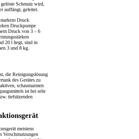
 gelöste Schmutz wird,
 auffängt, geleitet.
t starkem Druck
starken Druckpumpe
einem Druck von 3 – 6
eistungsstärken
20 l liegt, sind in
hen 3 und 8 kg.
st, die Reinigungslösung
ertank des Gerätes zu
haktiven, schaumarmen
ngsmittels ist bei sehr
zw. tiefsitzenden
aktionsgerät
onsgerät meistens
gen Verschmutzungen