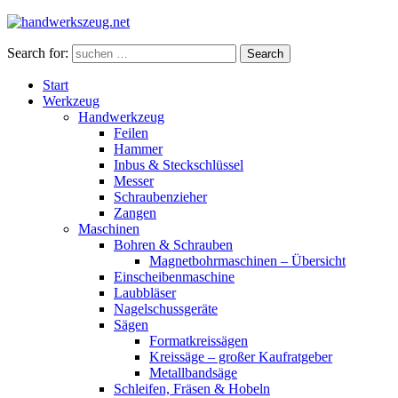
Search for:
Search
Start
Werkzeug
Handwerkzeug
Feilen
Hammer
Inbus & Steckschlüssel
Messer
Schraubenzieher
Zangen
Maschinen
Bohren & Schrauben
Magnetbohrmaschinen – Übersicht
Einscheibenmaschine
Laubbläser
Nagelschussgeräte
Sägen
Formatkreissägen
Kreissäge – großer Kaufratgeber
Metallbandsäge
Schleifen, Fräsen & Hobeln