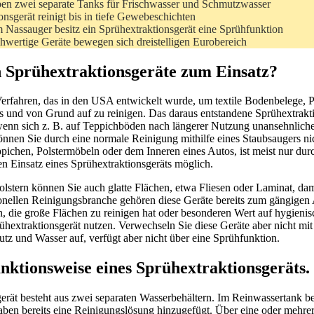
ben zwei separate Tanks für Frischwasser und Schmutzwasser
nsgerät reinigt bis in tiefe Gewebeschichten
Nassauger besitz ein Sprühextraktionsgerät eine Sprühfunktion
chwertige Geräte bewegen sich dreistelligen Eurobereich
prühextraktionsgeräte zum Einsatz?
 Verfahren, das in den USA entwickelt wurde, um textile Bodenbelege, P
und von Grund auf zu reinigen. Das daraus entstandene Sprühextrakt
wenn sich z. B. auf Teppichböden nach längerer Nutzung unansehnliche
nnen Sie durch eine normale Reinigung mithilfe eines Staubsaugers nic
ichen, Polstermöbeln oder dem Inneren eines Autos, ist meist nur durc
n Einsatz eines Sprühextraktionsgeräts möglich.
stern können Sie auch glatte Flächen, etwa Fliesen oder Laminat, dam
sionellen Reinigungsbranche gehören diese Geräte bereits zum gängigen
n, die große Flächen zu reinigen hat oder besonderen Wert auf hygienisc
ühextraktionsgerät nutzen. Verwechseln Sie diese Geräte aber nicht mi
tz und Wasser auf, verfügt aber nicht über eine Sprühfunktion.
ktionsweise eines Sprühextraktionsgeräts.
erät besteht aus zwei separaten Wasserbehältern. Im Reinwassertank be
haben bereits eine Reinigungslösung hinzugefügt. Über eine oder mehre