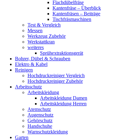
Flachdübelfräse
Kantenfräse – Überblick
Kantenfräsen – Beiträge
Tischfräsmaschinen
Test & Vergleich
Messen
Werkzeug Zubehör
Werkstattkran
weiteres
Sprühextraktionsgerät
Bohrer, Dübel & Schrauben
Elektro & Kabel
Reinigen
Hochdruckreiniger Vergleich
Hochdruckreiniger Zubehör
Arbeitsschutz
Arbeitskleidung
Arbeitskleidung Damen
Arbeitskleidung Herren
Atemschutz
Augenschutz
Gehörschutz
Handschuhe
Warnschutzkleidung
Garten