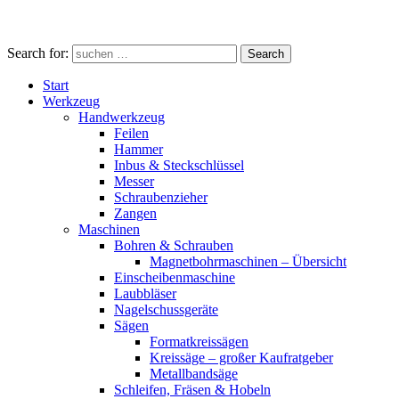
Search for:
Search
Start
Werkzeug
Handwerkzeug
Feilen
Hammer
Inbus & Steckschlüssel
Messer
Schraubenzieher
Zangen
Maschinen
Bohren & Schrauben
Magnetbohrmaschinen – Übersicht
Einscheibenmaschine
Laubbläser
Nagelschussgeräte
Sägen
Formatkreissägen
Kreissäge – großer Kaufratgeber
Metallbandsäge
Schleifen, Fräsen & Hobeln