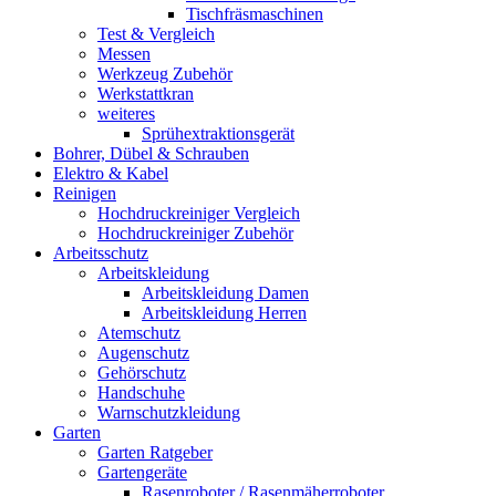
Tischfräsmaschinen
Test & Vergleich
Messen
Werkzeug Zubehör
Werkstattkran
weiteres
Sprühextraktionsgerät
Bohrer, Dübel & Schrauben
Elektro & Kabel
Reinigen
Hochdruckreiniger Vergleich
Hochdruckreiniger Zubehör
Arbeitsschutz
Arbeitskleidung
Arbeitskleidung Damen
Arbeitskleidung Herren
Atemschutz
Augenschutz
Gehörschutz
Handschuhe
Warnschutzkleidung
Garten
Garten Ratgeber
Gartengeräte
Rasenroboter / Rasenmäherroboter