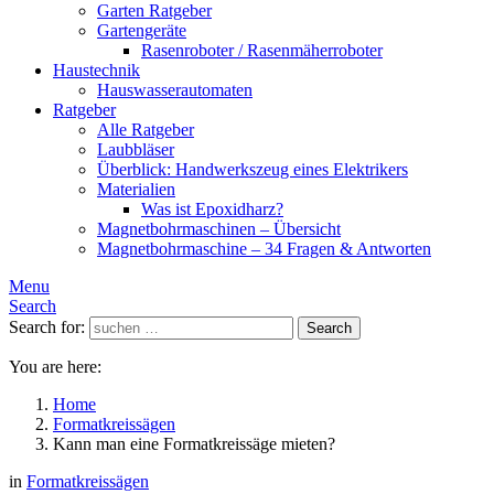
Garten Ratgeber
Gartengeräte
Rasenroboter / Rasenmäherroboter
Haustechnik
Hauswasserautomaten
Ratgeber
Alle Ratgeber
Laubbläser
Überblick: Handwerkszeug eines Elektrikers
Materialien
Was ist Epoxidharz?
Magnetbohrmaschinen – Übersicht
Magnetbohrmaschine – 34 Fragen & Antworten
Menu
Search
Search for:
Search
You are here:
Home
Formatkreissägen
Kann man eine Formatkreissäge mieten?
in
Formatkreissägen