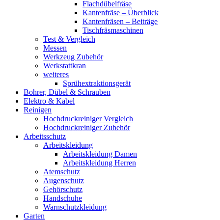
Flachdübelfräse
Kantenfräse – Überblick
Kantenfräsen – Beiträge
Tischfräsmaschinen
Test & Vergleich
Messen
Werkzeug Zubehör
Werkstattkran
weiteres
Sprühextraktionsgerät
Bohrer, Dübel & Schrauben
Elektro & Kabel
Reinigen
Hochdruckreiniger Vergleich
Hochdruckreiniger Zubehör
Arbeitsschutz
Arbeitskleidung
Arbeitskleidung Damen
Arbeitskleidung Herren
Atemschutz
Augenschutz
Gehörschutz
Handschuhe
Warnschutzkleidung
Garten