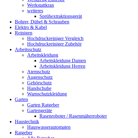
Werkstattkran
weiteres
Sprühextraktionsgerät
Bohrer, Dübel & Schrauben
Elektro & Kabel
Reinigen
Hochdruckreiniger Vergleich
Hochdruckreiniger Zubehör
Arbeitsschutz
Arbeitskleidung
Arbeitskleidung Damen
Arbeitskleidung Herren
Atemschutz
Augenschutz
Gehörschutz
Handschuhe
Warnschutzkleidung
Garten
Garten Ratgeber
Gartengeräte
Rasenroboter / Rasenmäherroboter
Haustechnik
Hauswasserautomaten
Ratgeber