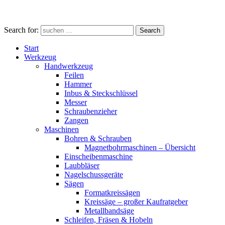
Search for:
Search
Start
Werkzeug
Handwerkzeug
Feilen
Hammer
Inbus & Steckschlüssel
Messer
Schraubenzieher
Zangen
Maschinen
Bohren & Schrauben
Magnetbohrmaschinen – Übersicht
Einscheibenmaschine
Laubbläser
Nagelschussgeräte
Sägen
Formatkreissägen
Kreissäge – großer Kaufratgeber
Metallbandsäge
Schleifen, Fräsen & Hobeln