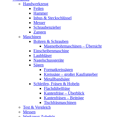
Handwerkzeug
Feilen
Hammer
Inbus & Steckschlüssel
Messer
Schraubenzieher
Zangen
Maschinen
Bohren & Schrauben
Magnetbohrmaschinen – Übersicht
Einscheibenmaschine
Laubbläser
Nagelschussgeräte
Sägen
Formatkreissägen
Kreissäge – großer Kaufratgeber
Metallbandsäge
Schleifen, Fräsen & Hobeln
Flachdübelfräse
Kantenfräse – Überblick
Kantenfräsen – Beiträge
Tischfräsmaschinen
Test & Vergleich
Messen
Werkzeug Zubehör