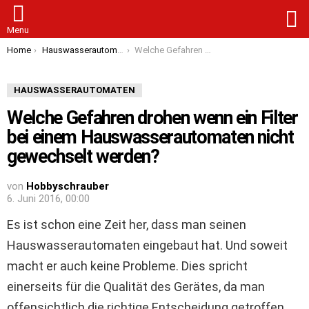
S
Menu
You are here:
Home
Hauswasserautomaten
Welche Gefahren drohen wenn ein Filter bei einem Hauswasserautomaten nicht gewechselt werden?
HAUSWASSERAUTOMATEN
Welche Gefahren drohen wenn ein Filter
bei einem Hauswasserautomaten nicht
gewechselt werden?
von
Hobbyschrauber
6. Juni 2016, 00:00
Es ist schon eine Zeit her, dass man seinen
Hauswasserautomaten eingebaut hat. Und soweit
macht er auch keine Probleme. Dies spricht
einerseits für die Qualität des Gerätes, da man
offensichtlich die richtige Entscheidung getroffen