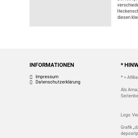
verschied
Heckensch
diesen kla
INFORMATIONEN
* HIN
Impressum
* = Afill
Datenschutzerklärung
Als Amaz
Seitenbe
Logo: Ve
Grafik „d
deposit