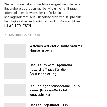
Wer schon einmal ein Grundstück eingeebnet oder eine
Baugrube ausgehoben hat, der wird um einen Bagger
oder Radlader als wertvollen Helfer kaum
herumgekommen sein. Für solche größeren Bauprojekte
benötigt es eben auch entsprechend große Maschinen.
WEITERLESEN
[…]
21. Dezember 2024, 19:58
Welches Werkzeug sollte man zu
Hause haben?
Der Traum vom Eigenheim –
nützliche Tipps für die
Baufinanzierung
Die Schlagbohrmaschine – aus
keiner (Hobby)Werkstatt
wegzudenken
Der Leitungsfinder – Ein