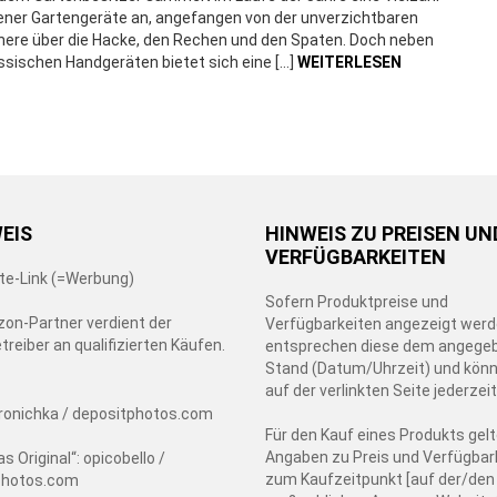
ener Gartengeräte an, angefangen von der unverzichtbaren
ere über die Hacke, den Rechen und den Spaten. Doch neben
ssischen Handgeräten bietet sich eine […]
WEITERLESEN
WEIS
HINWEIS ZU PREISEN UN
VERFÜGBARKEITEN
iate-Link (=Werbung)
Sofern Produktpreise und
on-Partner verdient der
Verfügbarkeiten angezeigt werd
treiber an qualifizierten Käufen.
entsprechen diese dem angege
Stand (Datum/Uhrzeit) und könn
auf der verlinkten Seite jederzei
ronichka / depositphotos.com
Für den Kauf eines Produkts gelt
Angaben zu Preis und Verfügbark
as Original“: opicobello /
zum Kaufzeitpunkt [auf der/den
photos.com