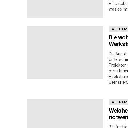
Pflichtübu
was es im 
ALLGEM
Die woh
Werkst
Die Ausst
Unterschi
Projekten.
strukturi
Hobbyhand
Utensilien,
ALLGEM
Welche 
notwen
Bei fast j