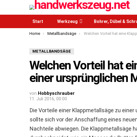
Start
Werkzeug
Bohrer, Dübel & Sch
You are here:
Home
Metallbandsäge
Welchen Vorteil hat eine Klappmetallsäge zu einer ursprüngli
METALLBANDSÄGE
Welchen Vorteil hat e
einer ursprünglichen 
von
Hobbyschrauber
11. Juli 2016, 00:00
Die Vorteile einer Klappmetallsäge zu eine
sollte sich vor der Anschaffung eines neuen
Nachteile abwiegen. Die Klappmetallsäge hat