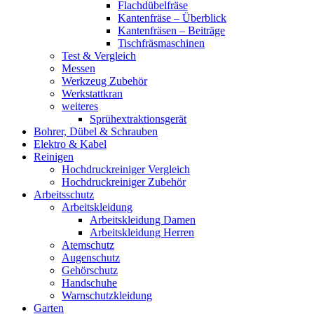
Flachdübelfräse
Kantenfräse – Überblick
Kantenfräsen – Beiträge
Tischfräsmaschinen
Test & Vergleich
Messen
Werkzeug Zubehör
Werkstattkran
weiteres
Sprühextraktionsgerät
Bohrer, Dübel & Schrauben
Elektro & Kabel
Reinigen
Hochdruckreiniger Vergleich
Hochdruckreiniger Zubehör
Arbeitsschutz
Arbeitskleidung
Arbeitskleidung Damen
Arbeitskleidung Herren
Atemschutz
Augenschutz
Gehörschutz
Handschuhe
Warnschutzkleidung
Garten