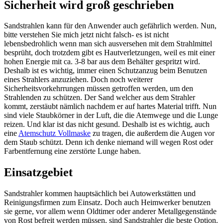
Sicherheit wird groß geschrieben
Sandstrahlen kann für den Anwender auch gefährlich werden. Nun,
bitte verstehen Sie mich jetzt nicht falsch- es ist nicht
lebensbedrohlich wenn man sich ausversehen mit dem Strahlmittel
besprüht, doch trotzdem gibt es Hautverletzungen, weil es mit einer
hohen Energie mit ca. 3-8 bar aus dem Behälter gespritzt wird.
Deshalb ist es wichtig, immer einen Schutzanzug beim Benutzen
eines Strahlers anzuziehen. Doch noch weiterer
Sicherheitsvorkehrrungen müssen getroffen werden, um den
Strahlenden zu schützen. Der Sand welcher aus dem Strahler
kommt, zerstäubt nämlich nachdem er auf hartes Material trifft. Nun
sind viele Staubkörner in der Luft, die die Atemwege und die Lunge
reizen. Und klar ist das nicht gesund. Deshalb ist es wichtig, auch
eine
Atemschutz Vollmaske
zu tragen, die außerdem die Augen vor
dem Staub schützt. Denn ich denke niemand will wegen Rost oder
Farbentfernung eine zerstörte Lunge haben.
Einsatzgebiet
Sandstrahler kommen hauptsächlich bei Autowerkstätten und
Reinigungsfirmen zum Einsatz. Doch auch Heimwerker benutzen
sie gerne, vor allem wenn Oldtimer oder anderer Metallgegenstände
von Rost befreit werden müssen, sind Sandstrahler die beste Option.