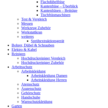
Flachdübelfräse
Kantenfräse – Überblick
Kantenfräsen – Beiträge
Tischfräsmaschinen
Test & Vergleich
Messen
Werkzeug Zubehör
Werkstattkran
weiteres
Sprühextraktionsgerät
Bohrer, Dübel & Schrauben
Elektro & Kabel
Reinigen
Hochdruckreiniger Vergleich
Hochdruckreiniger Zubehör
Arbeitsschutz
Arbeitskleidung
Arbeitskleidung Damen
Arbeitskleidung Herren
Atemschutz
Augenschutz
Gehörschutz
Handschuhe
Warnschutzkleidung
Garten