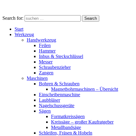
Search for:
Search
Start
Werkzeug
Handwerkzeug
Feilen
Hammer
Inbus & Steckschlüssel
Messer
Schraubenzieher
Zangen
Maschinen
Bohren & Schrauben
Magnetbohrmaschinen – Übersicht
Einscheibenmaschine
Laubbläser
Nagelschussgeräte
Sägen
Formatkreissägen
Kreissäge – großer Kaufratgeber
Metallbandsäge
Schleifen, Fräsen & Hobeln