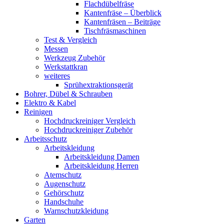
Flachdübelfräse
Kantenfräse – Überblick
Kantenfräsen – Beiträge
Tischfräsmaschinen
Test & Vergleich
Messen
Werkzeug Zubehör
Werkstattkran
weiteres
Sprühextraktionsgerät
Bohrer, Dübel & Schrauben
Elektro & Kabel
Reinigen
Hochdruckreiniger Vergleich
Hochdruckreiniger Zubehör
Arbeitsschutz
Arbeitskleidung
Arbeitskleidung Damen
Arbeitskleidung Herren
Atemschutz
Augenschutz
Gehörschutz
Handschuhe
Warnschutzkleidung
Garten