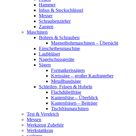
Hammer
Inbus & Steckschlüssel
Messer
Schraubenzieher
Zangen
Maschinen
Bohren & Schrauben
Magnetbohrmaschinen – Übersicht
Einscheibenmaschine
Laubbläser
Nagelschussgeräte
Sägen
Formatkreissägen
Kreissäge – großer Kaufratgeber
Metallbandsäge
Schleifen, Fräsen & Hobeln
Flachdübelfräse
Kantenfräse – Überblick
Kantenfräsen – Beiträge
Tischfräsmaschinen
Test & Vergleich
Messen
Werkzeug Zubehör
Werkstattkran
weiteres