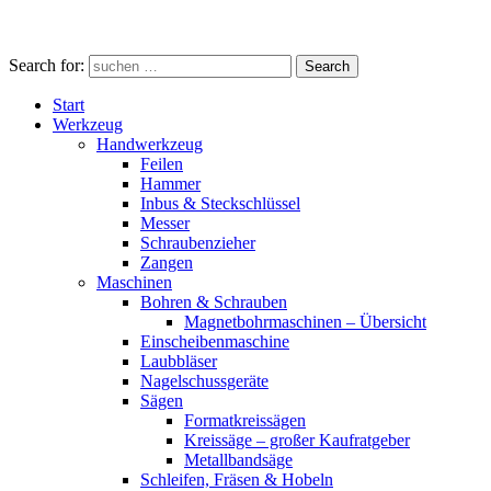
Search for:
Search
Start
Werkzeug
Handwerkzeug
Feilen
Hammer
Inbus & Steckschlüssel
Messer
Schraubenzieher
Zangen
Maschinen
Bohren & Schrauben
Magnetbohrmaschinen – Übersicht
Einscheibenmaschine
Laubbläser
Nagelschussgeräte
Sägen
Formatkreissägen
Kreissäge – großer Kaufratgeber
Metallbandsäge
Schleifen, Fräsen & Hobeln