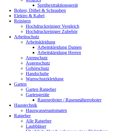
Sprühextraktionsgerät
Bohrer, Dübel & Schrauben
Elektro & Kabel
Reinigen
Hochdruckreiniger Vergleich
Hochdruckreiniger Zubehör
Arbeitsschutz
Arbeitskleidung
Arbeitskleidung Damen
Arbeitskleidung Herren
Atemschutz
Augenschutz
Gehörschutz
Handschuhe
Warnschutzkleidung
Garten
Garten Ratgeber
Gartengeräte
Rasenroboter / Rasenmäherroboter
Haustechnik
Hauswasserautomaten
Ratgeber
Alle Ratgeber
Laubbläser