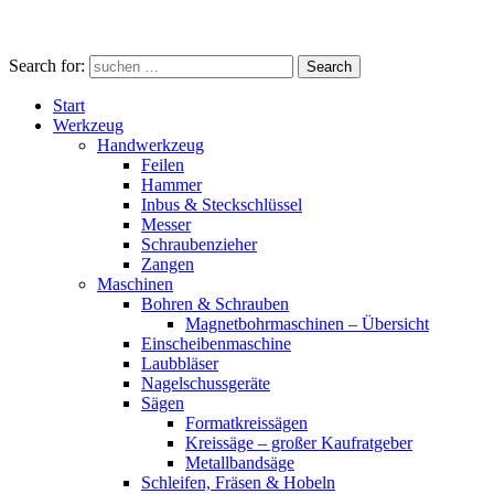
Search for:
Search
Start
Werkzeug
Handwerkzeug
Feilen
Hammer
Inbus & Steckschlüssel
Messer
Schraubenzieher
Zangen
Maschinen
Bohren & Schrauben
Magnetbohrmaschinen – Übersicht
Einscheibenmaschine
Laubbläser
Nagelschussgeräte
Sägen
Formatkreissägen
Kreissäge – großer Kaufratgeber
Metallbandsäge
Schleifen, Fräsen & Hobeln