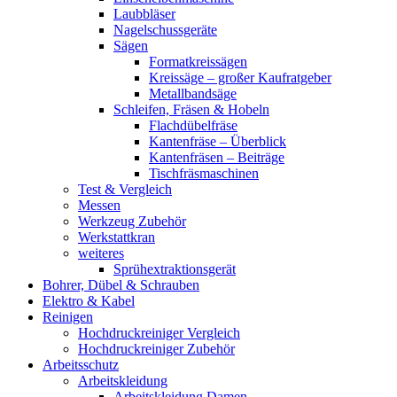
Laubbläser
Nagelschussgeräte
Sägen
Formatkreissägen
Kreissäge – großer Kaufratgeber
Metallbandsäge
Schleifen, Fräsen & Hobeln
Flachdübelfräse
Kantenfräse – Überblick
Kantenfräsen – Beiträge
Tischfräsmaschinen
Test & Vergleich
Messen
Werkzeug Zubehör
Werkstattkran
weiteres
Sprühextraktionsgerät
Bohrer, Dübel & Schrauben
Elektro & Kabel
Reinigen
Hochdruckreiniger Vergleich
Hochdruckreiniger Zubehör
Arbeitsschutz
Arbeitskleidung
Arbeitskleidung Damen