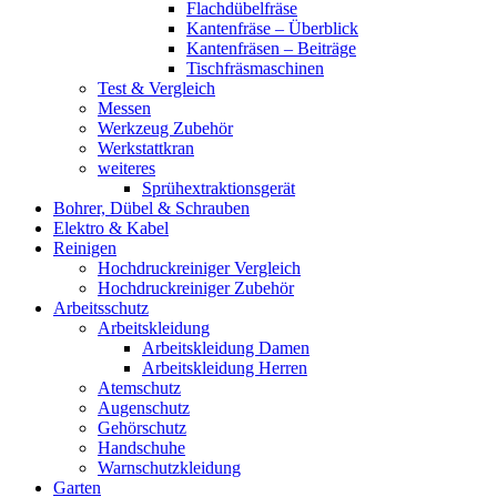
Flachdübelfräse
Kantenfräse – Überblick
Kantenfräsen – Beiträge
Tischfräsmaschinen
Test & Vergleich
Messen
Werkzeug Zubehör
Werkstattkran
weiteres
Sprühextraktionsgerät
Bohrer, Dübel & Schrauben
Elektro & Kabel
Reinigen
Hochdruckreiniger Vergleich
Hochdruckreiniger Zubehör
Arbeitsschutz
Arbeitskleidung
Arbeitskleidung Damen
Arbeitskleidung Herren
Atemschutz
Augenschutz
Gehörschutz
Handschuhe
Warnschutzkleidung
Garten