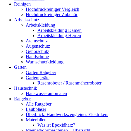
Reinigen
Hochdruckreiniger Vergleich
Hochdruckreiniger Zubehör
Arbeitsschutz
Arbeitskleidung
Arbeitskleidung Damen
Arbeitskleidung Herren
Atemschutz
Augenschutz
Gehörschutz
Handschuhe
Warnschutzkleidung
Garten
Garten Ratgeber
Gartengeräte
Rasenroboter / Rasenmäherroboter
Haustechnik
Hauswasserautomaten
Ratgeber
Alle Ratgeber
Laubbläser
Überblick: Handwerkszeug eines Elektrikers
Materialien
Was ist Epoxidharz?
Magnetbohrmaschinen – Übersicht