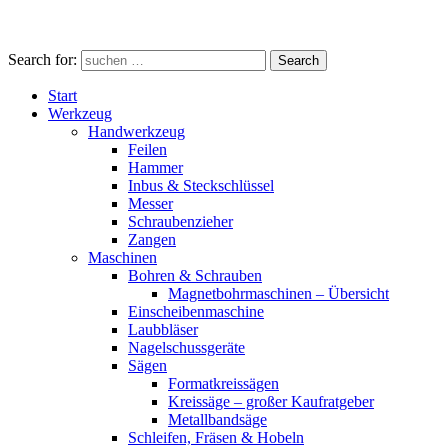
Search for:
Search
Start
Werkzeug
Handwerkzeug
Feilen
Hammer
Inbus & Steckschlüssel
Messer
Schraubenzieher
Zangen
Maschinen
Bohren & Schrauben
Magnetbohrmaschinen – Übersicht
Einscheibenmaschine
Laubbläser
Nagelschussgeräte
Sägen
Formatkreissägen
Kreissäge – großer Kaufratgeber
Metallbandsäge
Schleifen, Fräsen & Hobeln