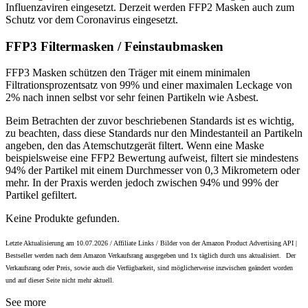
Influenzaviren eingesetzt. Derzeit werden FFP2 Masken auch zum
Schutz vor dem Coronavirus eingesetzt.
FFP3 Filtermasken / Feinstaubmasken
FFP3 Masken schützen den Träger mit einem minimalen
Filtrationsprozentsatz von 99% und einer maximalen Leckage von
2% nach innen selbst vor sehr feinen Partikeln wie Asbest.
Beim Betrachten der zuvor beschriebenen Standards ist es wichtig,
zu beachten, dass diese Standards nur den Mindestanteil an Partikeln
angeben, den das Atemschutzgerät filtert. Wenn eine Maske
beispielsweise eine FFP2 Bewertung aufweist, filtert sie mindestens
94% der Partikel mit einem Durchmesser von 0,3 Mikrometern oder
mehr. In der Praxis werden jedoch zwischen 94% und 99% der
Partikel gefiltert.
Keine Produkte gefunden.
Letzte Aktualisierung am 10.07.2026 / Affiliate Links / Bilder von der Amazon Product Advertising API |
Bestseller werden nach dem Amazon Verkaufsrang ausgegeben und 1x täglich durch uns aktualisiert.
Der
Verkaufsrang oder Preis, sowie auch die Verfügbarkeit, sind möglicherweise inzwischen geändert worden
und auf dieser Seite nicht mehr aktuell.
See more