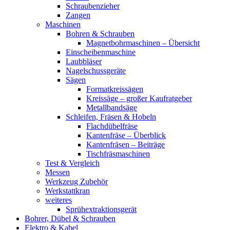
Schraubenzieher
Zangen
Maschinen
Bohren & Schrauben
Magnetbohrmaschinen – Übersicht
Einscheibenmaschine
Laubbläser
Nagelschussgeräte
Sägen
Formatkreissägen
Kreissäge – großer Kaufratgeber
Metallbandsäge
Schleifen, Fräsen & Hobeln
Flachdübelfräse
Kantenfräse – Überblick
Kantenfräsen – Beiträge
Tischfräsmaschinen
Test & Vergleich
Messen
Werkzeug Zubehör
Werkstattkran
weiteres
Sprühextraktionsgerät
Bohrer, Dübel & Schrauben
Elektro & Kabel