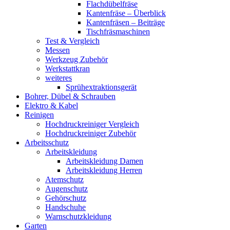
Flachdübelfräse
Kantenfräse – Überblick
Kantenfräsen – Beiträge
Tischfräsmaschinen
Test & Vergleich
Messen
Werkzeug Zubehör
Werkstattkran
weiteres
Sprühextraktionsgerät
Bohrer, Dübel & Schrauben
Elektro & Kabel
Reinigen
Hochdruckreiniger Vergleich
Hochdruckreiniger Zubehör
Arbeitsschutz
Arbeitskleidung
Arbeitskleidung Damen
Arbeitskleidung Herren
Atemschutz
Augenschutz
Gehörschutz
Handschuhe
Warnschutzkleidung
Garten