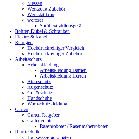
Messen
Werkzeug Zubehör
Werkstattkran
weiteres
Sprühextraktionsgerät
Bohrer, Dübel & Schrauben
Elektro & Kabel
Reinigen
Hochdruckreiniger Vergleich
Hochdruckreiniger Zubehör
Arbeitsschutz
Arbeitskleidung
Arbeitskleidung Damen
Arbeitskleidung Herren
Atemschutz
Augenschutz
Gehörschutz
Handschuhe
Warnschutzkleidung
Garten
Garten Ratgeber
Gartengeräte
Rasenroboter / Rasenmäherroboter
Haustechnik
Hauswasserautomaten