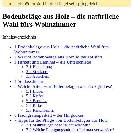
Holzböden sind in der Regel sehr pflegeleicht.
Bodenbeläge aus Holz – die natürliche
Wahl fürs Wohnzimmer
Inhaltsverzeichnis
1
Bodenbeläge aus Holz – die natürliche Wahl fürs
Wohnzimmer
2
Warum Bodenbeläge aus Holz so beliebt sind
3
Parkett und Laminat – die Unterschiede
3.1
Herstellung:
3.2
Struktur:
3.3
Aussehen:
4
Schlossdielen
5
Welche Arten von Bodenbelägen aus Holz gibt es?
5.1
Eiche:
5.2
Kiefer:
5.3
Bambus:
5.4
Birke:
5.5
Kirschbaum:
6
Fischgrätenparkett – der Hingucker
7
Tipps für die Pflege von Bodenbelägen aus Holz
7.1
Staubsaugen oder feucht wischen?
7.2
Welche Reinigungsmittel sollte man verwenden?