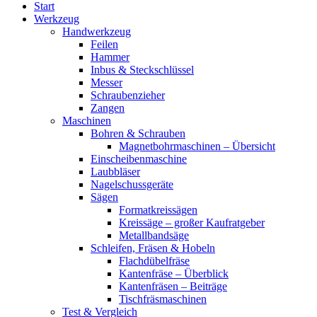
Start
Werkzeug
Handwerkzeug
Feilen
Hammer
Inbus & Steckschlüssel
Messer
Schraubenzieher
Zangen
Maschinen
Bohren & Schrauben
Magnetbohrmaschinen – Übersicht
Einscheibenmaschine
Laubbläser
Nagelschussgeräte
Sägen
Formatkreissägen
Kreissäge – großer Kaufratgeber
Metallbandsäge
Schleifen, Fräsen & Hobeln
Flachdübelfräse
Kantenfräse – Überblick
Kantenfräsen – Beiträge
Tischfräsmaschinen
Test & Vergleich