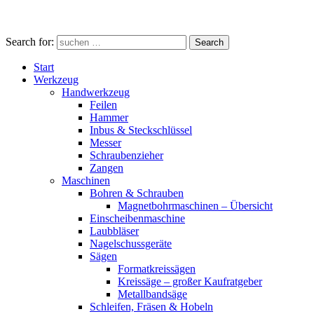
Search for:
Search
Start
Werkzeug
Handwerkzeug
Feilen
Hammer
Inbus & Steckschlüssel
Messer
Schraubenzieher
Zangen
Maschinen
Bohren & Schrauben
Magnetbohrmaschinen – Übersicht
Einscheibenmaschine
Laubbläser
Nagelschussgeräte
Sägen
Formatkreissägen
Kreissäge – großer Kaufratgeber
Metallbandsäge
Schleifen, Fräsen & Hobeln