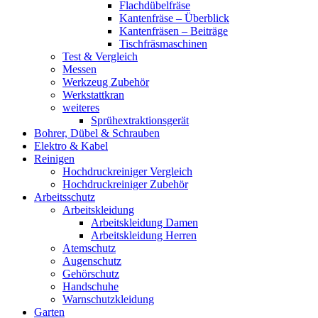
Flachdübelfräse
Kantenfräse – Überblick
Kantenfräsen – Beiträge
Tischfräsmaschinen
Test & Vergleich
Messen
Werkzeug Zubehör
Werkstattkran
weiteres
Sprühextraktionsgerät
Bohrer, Dübel & Schrauben
Elektro & Kabel
Reinigen
Hochdruckreiniger Vergleich
Hochdruckreiniger Zubehör
Arbeitsschutz
Arbeitskleidung
Arbeitskleidung Damen
Arbeitskleidung Herren
Atemschutz
Augenschutz
Gehörschutz
Handschuhe
Warnschutzkleidung
Garten