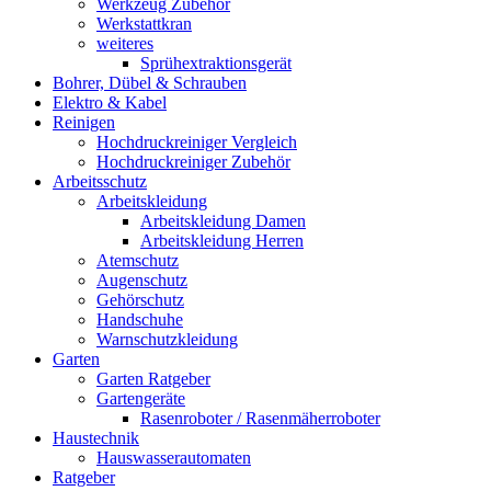
Werkzeug Zubehör
Werkstattkran
weiteres
Sprühextraktionsgerät
Bohrer, Dübel & Schrauben
Elektro & Kabel
Reinigen
Hochdruckreiniger Vergleich
Hochdruckreiniger Zubehör
Arbeitsschutz
Arbeitskleidung
Arbeitskleidung Damen
Arbeitskleidung Herren
Atemschutz
Augenschutz
Gehörschutz
Handschuhe
Warnschutzkleidung
Garten
Garten Ratgeber
Gartengeräte
Rasenroboter / Rasenmäherroboter
Haustechnik
Hauswasserautomaten
Ratgeber