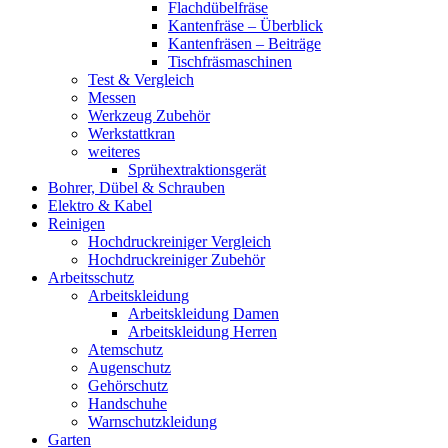
Flachdübelfräse
Kantenfräse – Überblick
Kantenfräsen – Beiträge
Tischfräsmaschinen
Test & Vergleich
Messen
Werkzeug Zubehör
Werkstattkran
weiteres
Sprühextraktionsgerät
Bohrer, Dübel & Schrauben
Elektro & Kabel
Reinigen
Hochdruckreiniger Vergleich
Hochdruckreiniger Zubehör
Arbeitsschutz
Arbeitskleidung
Arbeitskleidung Damen
Arbeitskleidung Herren
Atemschutz
Augenschutz
Gehörschutz
Handschuhe
Warnschutzkleidung
Garten