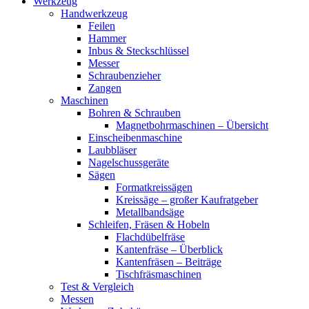
Werkzeug
Handwerkzeug
Feilen
Hammer
Inbus & Steckschlüssel
Messer
Schraubenzieher
Zangen
Maschinen
Bohren & Schrauben
Magnetbohrmaschinen – Übersicht
Einscheibenmaschine
Laubbläser
Nagelschussgeräte
Sägen
Formatkreissägen
Kreissäge – großer Kaufratgeber
Metallbandsäge
Schleifen, Fräsen & Hobeln
Flachdübelfräse
Kantenfräse – Überblick
Kantenfräsen – Beiträge
Tischfräsmaschinen
Test & Vergleich
Messen