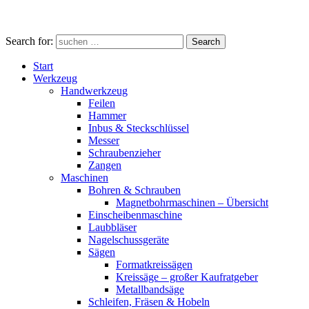
Search for:
Search
Start
Werkzeug
Handwerkzeug
Feilen
Hammer
Inbus & Steckschlüssel
Messer
Schraubenzieher
Zangen
Maschinen
Bohren & Schrauben
Magnetbohrmaschinen – Übersicht
Einscheibenmaschine
Laubbläser
Nagelschussgeräte
Sägen
Formatkreissägen
Kreissäge – großer Kaufratgeber
Metallbandsäge
Schleifen, Fräsen & Hobeln