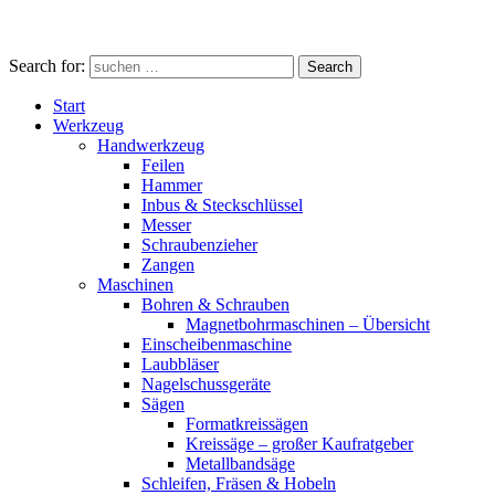
Search for:
Search
Start
Werkzeug
Handwerkzeug
Feilen
Hammer
Inbus & Steckschlüssel
Messer
Schraubenzieher
Zangen
Maschinen
Bohren & Schrauben
Magnetbohrmaschinen – Übersicht
Einscheibenmaschine
Laubbläser
Nagelschussgeräte
Sägen
Formatkreissägen
Kreissäge – großer Kaufratgeber
Metallbandsäge
Schleifen, Fräsen & Hobeln