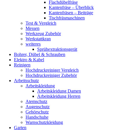
Flachdübelfräse
Kantenfräse – Überblick
Kantenfräsen – Beiträge
Tischfräsmaschinen
Test & Vergleich
Messen
Werkzeug Zubehör
Werkstattkran
weiteres
Sprühextraktionsgerät
Bohrer, Dübel & Schrauben
Elektro & Kabel
Reinigen
Hochdruckreiniger Vergleich
Hochdruckreiniger Zubehör
Arbeitsschutz
Arbeitskleidung
Arbeitskleidung Damen
Arbeitskleidung Herren
Atemschutz
Augenschutz
Gehörschutz
Handschuhe
Warnschutzkleidung
Garten