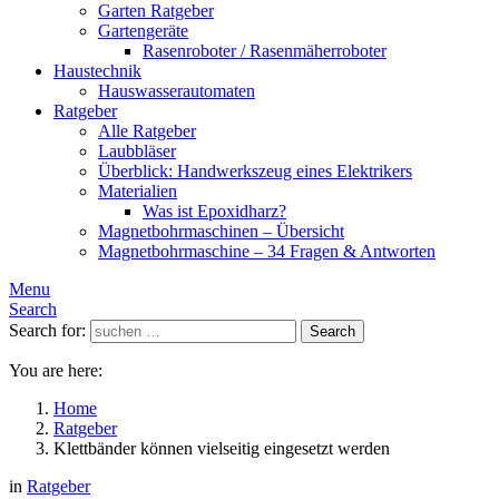
Garten Ratgeber
Gartengeräte
Rasenroboter / Rasenmäherroboter
Haustechnik
Hauswasserautomaten
Ratgeber
Alle Ratgeber
Laubbläser
Überblick: Handwerkszeug eines Elektrikers
Materialien
Was ist Epoxidharz?
Magnetbohrmaschinen – Übersicht
Magnetbohrmaschine – 34 Fragen & Antworten
Menu
Search
Search for:
Search
You are here:
Home
Ratgeber
Klettbänder können vielseitig eingesetzt werden
in
Ratgeber