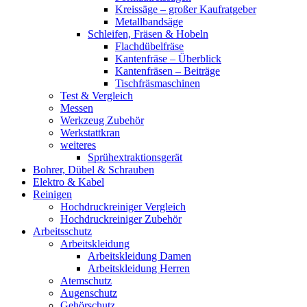
Kreissäge – großer Kaufratgeber
Metallbandsäge
Schleifen, Fräsen & Hobeln
Flachdübelfräse
Kantenfräse – Überblick
Kantenfräsen – Beiträge
Tischfräsmaschinen
Test & Vergleich
Messen
Werkzeug Zubehör
Werkstattkran
weiteres
Sprühextraktionsgerät
Bohrer, Dübel & Schrauben
Elektro & Kabel
Reinigen
Hochdruckreiniger Vergleich
Hochdruckreiniger Zubehör
Arbeitsschutz
Arbeitskleidung
Arbeitskleidung Damen
Arbeitskleidung Herren
Atemschutz
Augenschutz
Gehörschutz