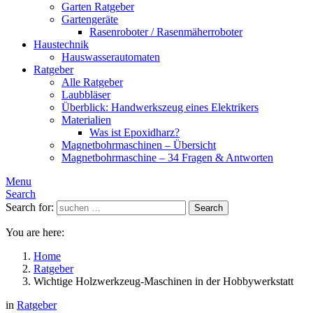
Garten Ratgeber
Gartengeräte
Rasenroboter / Rasenmäherroboter
Haustechnik
Hauswasserautomaten
Ratgeber
Alle Ratgeber
Laubbläser
Überblick: Handwerkszeug eines Elektrikers
Materialien
Was ist Epoxidharz?
Magnetbohrmaschinen – Übersicht
Magnetbohrmaschine – 34 Fragen & Antworten
Menu
Search
Search for:
Search
You are here:
Home
Ratgeber
Wichtige Holzwerkzeug-Maschinen in der Hobbywerkstatt
in
Ratgeber