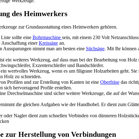
ertige Werkzeuge.
ung des Heimwerkers
Werkzeuge zur Grundausstattung eines Heimwerkers gehören.
Liste sollte eine
Bohrmaschine
sein, mit einem 230 Volt Netzanschluss
ie Anschaffung einer
Kreissäge
an.
von Aussparungen nimmt man am besten eine
Stichsäge
. Mit Ihr können
ist ein weiteres Werkzeug, auf dass man bei der Bearbeitung von Holz 
chwingschleifer, Exzenterschleifer und Bandschleifer.
 ein wertvolles Werkzeug, wenn es um filigrane Holzarbeiten geht. Sie 
n Holz zu schneiden.
von Profilen und zur Erstellung von Kanten ist eine
Oberfräse
das richt
n sich hervorragend Profile erstellen.
ne Drechselmaschine sind sicher weitere Werkzeuge, die auf der Wuns
ernimmt die gleichen Aufgaben wie der Handhobel. Er dient zum Glät
er oder Nagler dient zum schnellen Verbinden von dünneren Holzstück
ücken
e zur Herstellung von Verbindungen