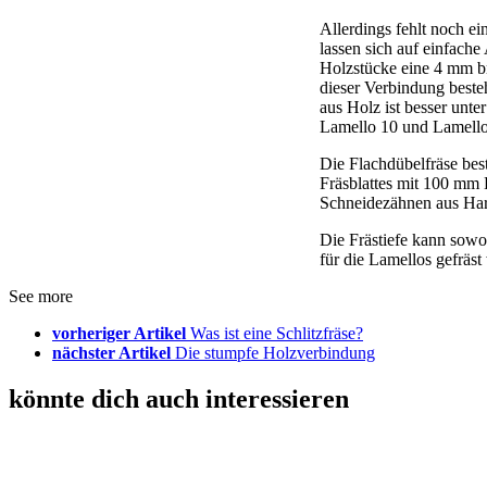
Allerdings fehlt noch e
lassen sich auf einfach
Holzstücke eine 4 mm bre
dieser Verbindung beste
aus Holz ist besser unt
Lamello 10 und Lamello
Die Flachdübelfräse bes
Fräsblattes mit 100 mm 
Schneidezähnen aus Hart
Die Frästiefe kann sowoh
für die Lamellos gefräst
See more
vorheriger Artikel
Was ist eine Schlitzfräse?
nächster Artikel
Die stumpfe Holzverbindung
könnte dich auch interessieren