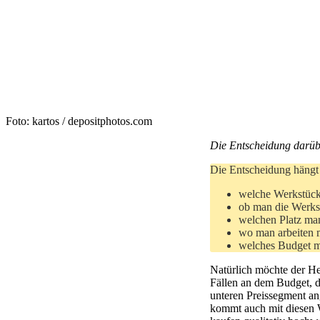
Foto: kartos / depositphotos.com
Die Entscheidung darüber
Die Entscheidung hängt
welche Werkstücke
ob man die Werkst
welchen Platz ma
wo man arbeiten 
welches Budget m
Natürlich möchte der He
Fällen an dem Budget, 
unteren Preissegment ang
kommt auch mit diesen 