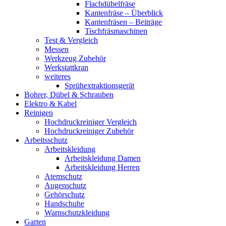
Flachdübelfräse
Kantenfräse – Überblick
Kantenfräsen – Beiträge
Tischfräsmaschinen
Test & Vergleich
Messen
Werkzeug Zubehör
Werkstattkran
weiteres
Sprühextraktionsgerät
Bohrer, Dübel & Schrauben
Elektro & Kabel
Reinigen
Hochdruckreiniger Vergleich
Hochdruckreiniger Zubehör
Arbeitsschutz
Arbeitskleidung
Arbeitskleidung Damen
Arbeitskleidung Herren
Atemschutz
Augenschutz
Gehörschutz
Handschuhe
Warnschutzkleidung
Garten