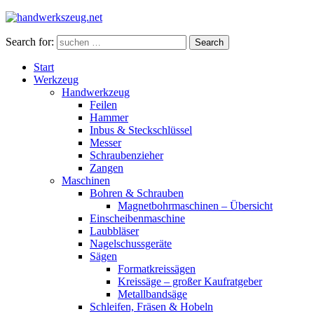
Search for:
Search
Start
Werkzeug
Handwerkzeug
Feilen
Hammer
Inbus & Steckschlüssel
Messer
Schraubenzieher
Zangen
Maschinen
Bohren & Schrauben
Magnetbohrmaschinen – Übersicht
Einscheibenmaschine
Laubbläser
Nagelschussgeräte
Sägen
Formatkreissägen
Kreissäge – großer Kaufratgeber
Metallbandsäge
Schleifen, Fräsen & Hobeln