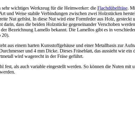
in sehr wichtiges Werkzeug für die Heimwerker: die
Flachdübelfräse
. Mi
e Art und Weise stabile Verbindungen zwischen zwei Holzstücken herste
ite Nut gefräst. In diese Nut wird eine Formfeder aus Holz, gesteckt u
ht darin, dass die beiden Holzstücke gegeneinander Verschoben werde
er der Bezeichnung Lamello bekannt. Die Lamellos gibt es in verschied
 20).
teht aus einem harten Kunsstoffgehäuse und einer Metallbasis zur Au
Durchmesser und 4 mm Dicke. Dieses Fräseblatt, das aussieht wie ein d
metall wird wagerecht in der Fräse geführt.
l fest, als auch variable eingestellt werden. So können die Nuten mit u
 werden.