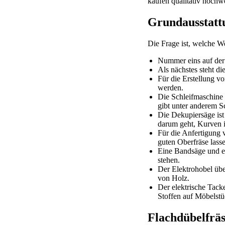
kaufen qualitativ hochw
Grundausstatt
Die Frage ist, welche 
Nummer eins auf der 
Als nächstes steht d
Für die Erstellung 
werden.
Die Schleifmaschine 
gibt unter anderem S
Die Dekupiersäge ist
darum geht, Kurven i
Für die Anfertigung 
guten Oberfräse lasse
Eine Bandsäge und ei
stehen.
Der Elektrohobel üb
von Holz.
Der elektrische Tack
Stoffen auf Möbelst
Flachdübelfräs