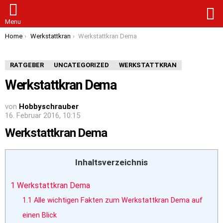
S
Menu
You are here:
Home
Werkstattkran
Werkstattkran Dema
RATGEBER
UNCATEGORIZED
WERKSTATTKRAN
Werkstattkran Dema
von
Hobbyschrauber
16. Februar 2016, 10:15
Werkstattkran Dema
Inhaltsverzeichnis
1
Werkstattkran Dema
1.1
Alle wichtigen Fakten zum Werkstattkran Dema auf
einen Blick