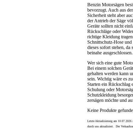
Benzin Motorsägen besit
bevorzugt. Auch aus dem
Sicherheit steht aber auc
der Antrieb der Säge völl
Geräte sollten nicht ein
Rückschläge oder Widers
richtige Kleidung trage
Schnittschutz-Hose und 
dieses sofort stehen, d
beinahe ausgeschlossen.
Wer sich eine gute Moto
Bei einem solchen Gerät l
gehalten werden kann un
sein. Wichtig wäre es zu
Starten ein Rückschlag 
Schulung oder Motorsäge
Schutzkleidung besorgen
zersägen möchte und auf
Keine Produkte gefunde
Letzte Aktualisierung am 10.07.2026 
durch uns aktualisiert.
Der Verkaufsra