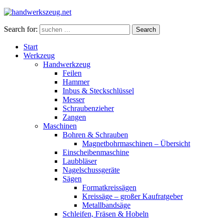
Search for:
Search
Start
Werkzeug
Handwerkzeug
Feilen
Hammer
Inbus & Steckschlüssel
Messer
Schraubenzieher
Zangen
Maschinen
Bohren & Schrauben
Magnetbohrmaschinen – Übersicht
Einscheibenmaschine
Laubbläser
Nagelschussgeräte
Sägen
Formatkreissägen
Kreissäge – großer Kaufratgeber
Metallbandsäge
Schleifen, Fräsen & Hobeln