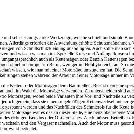
le und sehr leistungsstarke Werkzeuge, welche schnell und simple Ba
nen. Allerdings erfordert die Anwendung erhöhte Schutzmaßnahmen.
 Anlegen von Schnittschutzkleidung unabdingbar. Auch sollte man sich
tzen und wissen was man tut. Spezielle Kurse und Anfängerkurse sch
 umgangssprachlich auch als Kettensägen oder Benzin Kettensägen be
sägen ohnehin häufiger im Beruf, weniger im Hobbybereich, an. So mü
rtschaft wissen, wie man mit einer Motorsäge umzugehen hat. Die Schni
rkehrungen stehen während der Arbeit mit einer Motorsäge immer im V
n die Ketten- oder Motorsägen beim Baumfällen. Besitzt man eine spe
man auch im Wald die Motorsäge verwenden. Zu unterscheiden sind auc
tro Motorsägen, wobei beide Varianten ihre Vor- und Nachteile zu ve
 jedoch gemein, dass sie einem regelmäßigen Kettenwechsel unterzo
ig gespannt werden und das Nachfüllen des Schmieröls für die Kette is
ebenen Motorsäge war es das an dieser Stelle, eine benzinbetriebene Mot
n des richtigen Benzins oder Öl-Gemisches. Auch müssen Betreiber di
er wechseln und den Vergaser nachstellen. Auch der Motor muss gesonde
aftaufwand bedeutet.