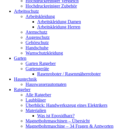
Hochdruckreiniger Vergleich
Hochdruckreiniger Zubehör
Arbeitsschutz
Arbeitskleidung
Arbeitskleidung Damen
Arbeitskleidung Herren
Atemschutz
Augenschutz
Gehörschutz
Handschuhe
Warnschutzkleidung
Garten
Garten Ratgeber
Gartengeräte
Rasenroboter / Rasenmäherroboter
Haustechnik
Hauswasserautomaten
Ratgeber
Alle Ratgeber
Laubbläser
Überblick: Handwerkszeug eines Elektrikers
Materialien
Was ist Epoxidharz?
Magnetbohrmaschinen – Übersicht
Magnetbohrmaschine – 34 Fragen & Antworten