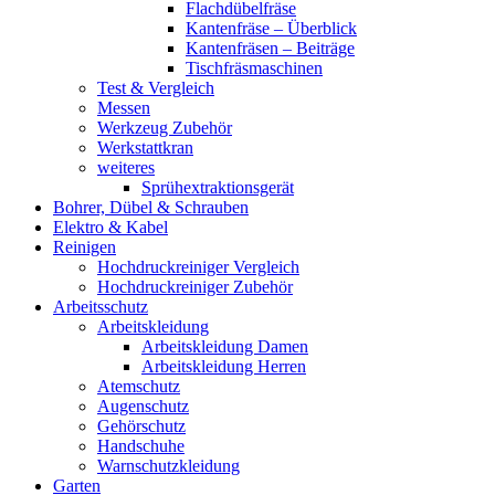
Flachdübelfräse
Kantenfräse – Überblick
Kantenfräsen – Beiträge
Tischfräsmaschinen
Test & Vergleich
Messen
Werkzeug Zubehör
Werkstattkran
weiteres
Sprühextraktionsgerät
Bohrer, Dübel & Schrauben
Elektro & Kabel
Reinigen
Hochdruckreiniger Vergleich
Hochdruckreiniger Zubehör
Arbeitsschutz
Arbeitskleidung
Arbeitskleidung Damen
Arbeitskleidung Herren
Atemschutz
Augenschutz
Gehörschutz
Handschuhe
Warnschutzkleidung
Garten