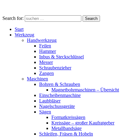
Search for:
Search
Start
Werkzeug
Handwerkzeug
Feilen
Hammer
Inbus & Steckschlüssel
Messer
Schraubenzieher
Zangen
Maschinen
Bohren & Schrauben
Magnetbohrmaschinen – Übersicht
Einscheibenmaschine
Laubbläser
Nagelschussgeräte
Sägen
Formatkreissägen
Kreissäge – großer Kaufratgeber
Metallbandsäge
Schleifen, Fräsen & Hobeln