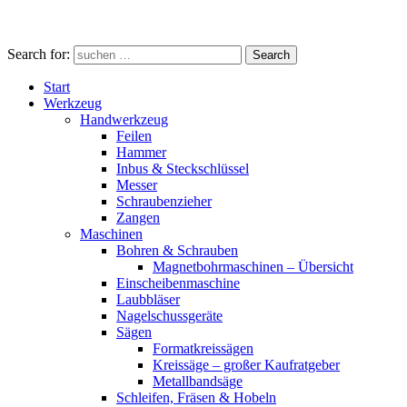
Search for:
Search
Start
Werkzeug
Handwerkzeug
Feilen
Hammer
Inbus & Steckschlüssel
Messer
Schraubenzieher
Zangen
Maschinen
Bohren & Schrauben
Magnetbohrmaschinen – Übersicht
Einscheibenmaschine
Laubbläser
Nagelschussgeräte
Sägen
Formatkreissägen
Kreissäge – großer Kaufratgeber
Metallbandsäge
Schleifen, Fräsen & Hobeln