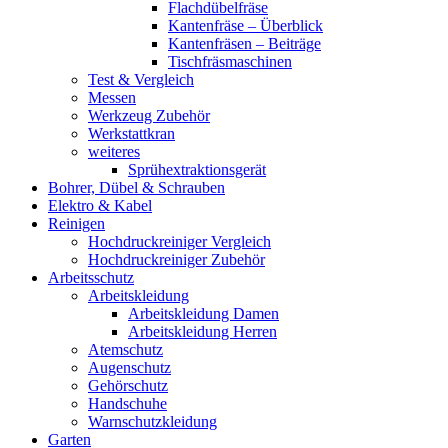
Flachdübelfräse
Kantenfräse – Überblick
Kantenfräsen – Beiträge
Tischfräsmaschinen
Test & Vergleich
Messen
Werkzeug Zubehör
Werkstattkran
weiteres
Sprühextraktionsgerät
Bohrer, Dübel & Schrauben
Elektro & Kabel
Reinigen
Hochdruckreiniger Vergleich
Hochdruckreiniger Zubehör
Arbeitsschutz
Arbeitskleidung
Arbeitskleidung Damen
Arbeitskleidung Herren
Atemschutz
Augenschutz
Gehörschutz
Handschuhe
Warnschutzkleidung
Garten