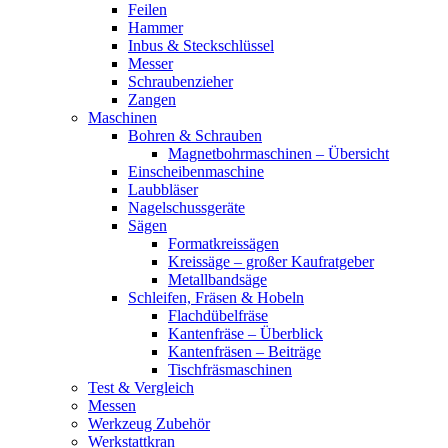
Feilen
Hammer
Inbus & Steckschlüssel
Messer
Schraubenzieher
Zangen
Maschinen
Bohren & Schrauben
Magnetbohrmaschinen – Übersicht
Einscheibenmaschine
Laubbläser
Nagelschussgeräte
Sägen
Formatkreissägen
Kreissäge – großer Kaufratgeber
Metallbandsäge
Schleifen, Fräsen & Hobeln
Flachdübelfräse
Kantenfräse – Überblick
Kantenfräsen – Beiträge
Tischfräsmaschinen
Test & Vergleich
Messen
Werkzeug Zubehör
Werkstattkran