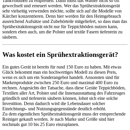
Tankvolumen zu empfehlen. Dann muss das Wasser nicht so oft
gewechselt und erneuert werden. Wer das Sprühextraktionsgerät
sehr vielseitig verwenden möchte, sollte sich auf die Modelle von
Kärcher konzentrieren. Denn hier werden für den Heimgebrauch
ausreichend Aufsätze und Zubehörteile mitgeliefert, so dass man das
Sprühextraktionsgerät nicht nur für Teppichböden nutzen kann,
sondern eben auch, um die Polster und textile Fasern tiefenrein zu
säubern.
Was kostet ein Sprühextraktionsgerät?
Ein gutes Gerät ist bereits für rund 150 Euro zu haben. Mit etwas
Glück bekommt man ein hochwertiges Modell zu diesen Preis,
wenn es sich um ein Sonderangebot handelt. Ansonsten sind für
Markenprodukte zwischen 250 Euro und maximal 400 Euro zu
rechnen. Angesichts der Tatsache, dass diese Geräte Teppichböden,
Textilien aller Art, Polster und die Innenausstattung des Fahrzeuges
gründlich und tiefenrein säubern können, lohnt sich eine solche
Investition. Denn dadurch wird die Lebensdauer solcher
Einrichtungs- und Nutzungsgegenstände deutlich erhöht.
Zu dem eigentlichen Sprühextraktionsgerät muss der entsprechende
Reiniger gekauft werden. Je nach Marke und Größe sind hier
nochmals gut 10 bis 25 Euro einzuplanen.