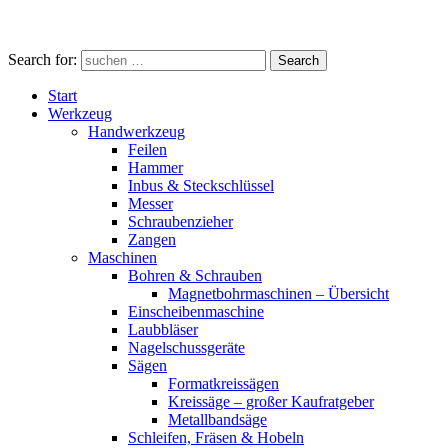
Search for:
Search
Start
Werkzeug
Handwerkzeug
Feilen
Hammer
Inbus & Steckschlüssel
Messer
Schraubenzieher
Zangen
Maschinen
Bohren & Schrauben
Magnetbohrmaschinen – Übersicht
Einscheibenmaschine
Laubbläser
Nagelschussgeräte
Sägen
Formatkreissägen
Kreissäge – großer Kaufratgeber
Metallbandsäge
Schleifen, Fräsen & Hobeln