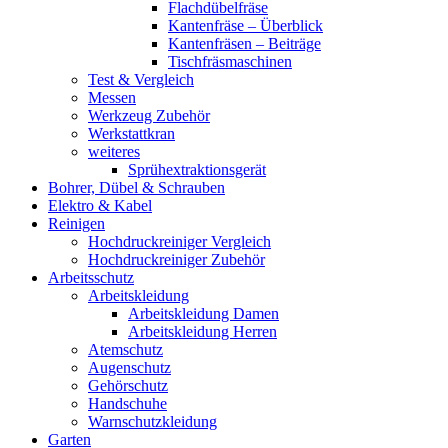
Flachdübelfräse
Kantenfräse – Überblick
Kantenfräsen – Beiträge
Tischfräsmaschinen
Test & Vergleich
Messen
Werkzeug Zubehör
Werkstattkran
weiteres
Sprühextraktionsgerät
Bohrer, Dübel & Schrauben
Elektro & Kabel
Reinigen
Hochdruckreiniger Vergleich
Hochdruckreiniger Zubehör
Arbeitsschutz
Arbeitskleidung
Arbeitskleidung Damen
Arbeitskleidung Herren
Atemschutz
Augenschutz
Gehörschutz
Handschuhe
Warnschutzkleidung
Garten