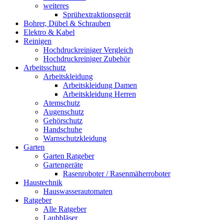
weiteres
Sprühextraktionsgerät
Bohrer, Dübel & Schrauben
Elektro & Kabel
Reinigen
Hochdruckreiniger Vergleich
Hochdruckreiniger Zubehör
Arbeitsschutz
Arbeitskleidung
Arbeitskleidung Damen
Arbeitskleidung Herren
Atemschutz
Augenschutz
Gehörschutz
Handschuhe
Warnschutzkleidung
Garten
Garten Ratgeber
Gartengeräte
Rasenroboter / Rasenmäherroboter
Haustechnik
Hauswasserautomaten
Ratgeber
Alle Ratgeber
Laubbläser