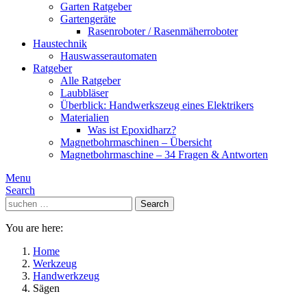
Garten Ratgeber
Gartengeräte
Rasenroboter / Rasenmäherroboter
Haustechnik
Hauswasserautomaten
Ratgeber
Alle Ratgeber
Laubbläser
Überblick: Handwerkszeug eines Elektrikers
Materialien
Was ist Epoxidharz?
Magnetbohrmaschinen – Übersicht
Magnetbohrmaschine – 34 Fragen & Antworten
Menu
Search
Search
Search
for:
You are here:
Home
Werkzeug
Handwerkzeug
Sägen