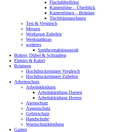
Flachdübelfräse
Kantenfräse – Überblick
Kantenfräsen – Beiträge
Tischfräsmaschinen
Test & Vergleich
Messen
Werkzeug Zubehör
Werkstattkran
weiteres
Sprühextraktionsgerät
Bohrer, Dübel & Schrauben
Elektro & Kabel
Reinigen
Hochdruckreiniger Vergleich
Hochdruckreiniger Zubehör
Arbeitsschutz
Arbeitskleidung
Arbeitskleidung Damen
Arbeitskleidung Herren
Atemschutz
Augenschutz
Gehörschutz
Handschuhe
Warnschutzkleidung
Garten