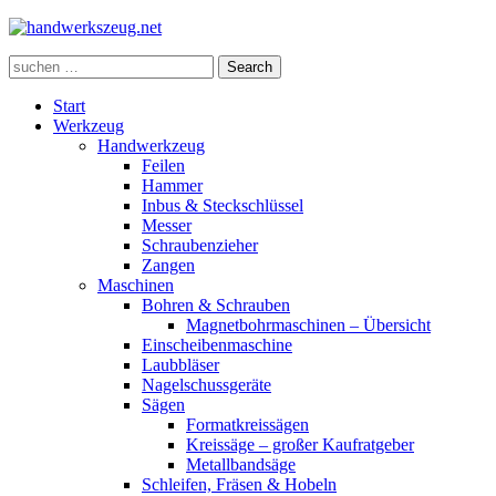
Search
Search
for:
Start
Werkzeug
Handwerkzeug
Feilen
Hammer
Inbus & Steckschlüssel
Messer
Schraubenzieher
Zangen
Maschinen
Bohren & Schrauben
Magnetbohrmaschinen – Übersicht
Einscheibenmaschine
Laubbläser
Nagelschussgeräte
Sägen
Formatkreissägen
Kreissäge – großer Kaufratgeber
Metallbandsäge
Schleifen, Fräsen & Hobeln